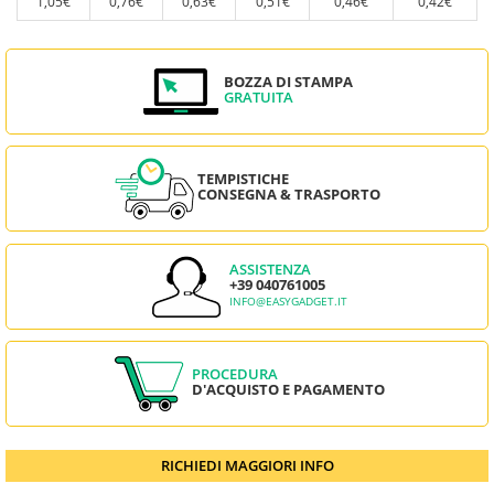
1,05€
0,76€
0,63€
0,51€
0,46€
0,42€
BOZZA DI STAMPA
GRATUITA
TEMPISTICHE
CONSEGNA & TRASPORTO
ASSISTENZA
+39 040761005
INFO@EASYGADGET.IT
PROCEDURA
D'ACQUISTO E PAGAMENTO
RICHIEDI MAGGIORI INFO