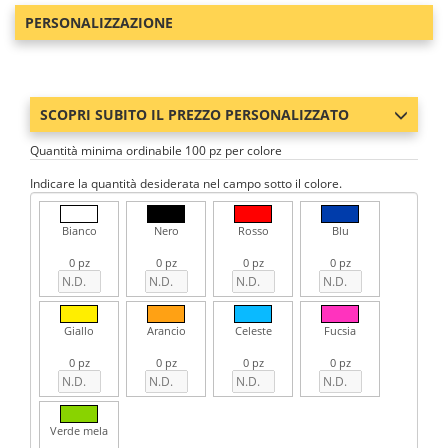
PERSONALIZZAZIONE
SCOPRI SUBITO IL PREZZO PERSONALIZZATO
Quantità minima ordinabile 100 pz per colore
Indicare la quantità desiderata nel campo sotto il colore.
Bianco
Nero
Rosso
Blu
0 pz
0 pz
0 pz
0 pz
Giallo
Arancio
Celeste
Fucsia
0 pz
0 pz
0 pz
0 pz
Verde mela