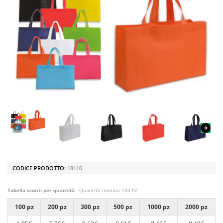
CODICE PRODOTTO:
18110
Tabella sconti per quantità
- Quantità minima 100 PZ
100 pz
200 pz
300 pz
500 pz
1000 pz
2000 pz