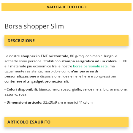
VALUTA IL TUO LOGO
Borsa shopper Slim
DESCRIZIONE
Le nostre
shopper in TNT orizzontale
, 80 g/mq, con manici lunghi e
soffietto sono personalizzabili con
stampa serigrafica ad un colore
. Il TNT
è il materiale più economico tra le nostre
borse personalizzate
, ma
ugualmente resistente, morbido e con
un'ampia area di
personalizzazione
a disposizione. Ideale nelle fiere e congressi per
contenere altri gadget promozionali.
-
Colori disponibili:
bianco, nero, rosso, giallo, verde mela, blu, arancione,
azzurro, rosa.
-
Dimensioni articolo:
32x20x9 cm e manici 41x3 cm
ARTICOLO ESAURITO