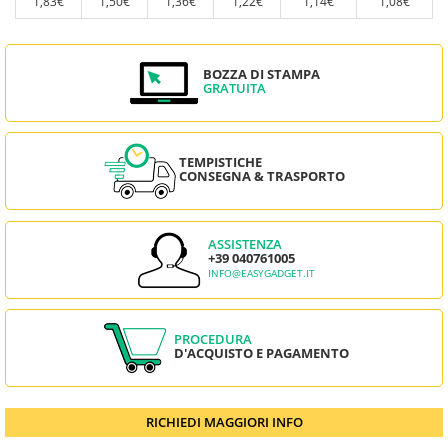
1,83€
1,50€
1,36€
1,22€
1,14€
1,08€
BOZZA DI STAMPA
GRATUITA
TEMPISTICHE
CONSEGNA & TRASPORTO
ASSISTENZA
+39 040761005
INFO@EASYGADGET.IT
PROCEDURA
D'ACQUISTO E PAGAMENTO
RICHIEDI MAGGIORI INFO