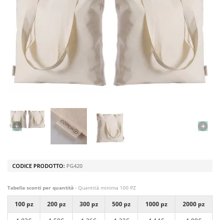
CODICE PRODOTTO:
PG420
Tabella sconti per quantità
- Quantità minima 100 PZ
100 pz
200 pz
300 pz
500 pz
1000 pz
2000 pz