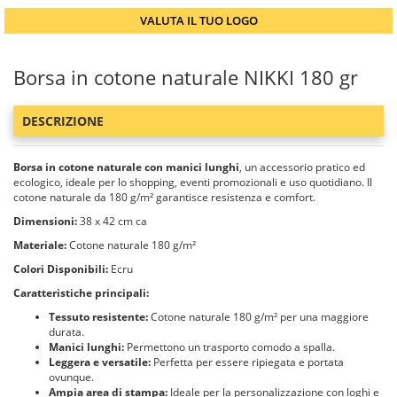
VALUTA IL TUO LOGO
Borsa in cotone naturale NIKKI 180 gr
DESCRIZIONE
Borsa in cotone naturale con manici lunghi
, un accessorio pratico ed
ecologico, ideale per lo shopping, eventi promozionali e uso quotidiano. Il
cotone naturale da 180 g/m² garantisce resistenza e comfort.
Dimensioni:
38 x 42 cm ca
Materiale:
Cotone naturale 180 g/m²
Colori Disponibili:
Ecru
Caratteristiche principali:
Tessuto resistente:
Cotone naturale 180 g/m² per una maggiore
durata.
Manici lunghi:
Permettono un trasporto comodo a spalla.
Leggera e versatile:
Perfetta per essere ripiegata e portata
ovunque.
Ampia area di stampa:
Ideale per la personalizzazione con loghi e