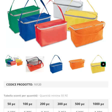
CODICE PRODOTTO:
10120
Tabella sconti per quantità
- Quantità minima 50 PZ
50 pz
100 pz
200 pz
300 pz
500 pz
1000 pz