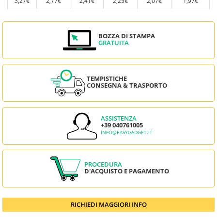
3,27€
2,77€
2,41€
2,25€
2,07€
1,97€
BOZZA DI STAMPA
GRATUITA
TEMPISTICHE
CONSEGNA & TRASPORTO
ASSISTENZA
+39 040761005
INFO@EASYGADGET.IT
PROCEDURA
D'ACQUISTO E PAGAMENTO
RICHIEDI MAGGIORI INFO