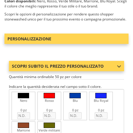
Colori disponibili:
Nero, Rosso, Verde Militare, Marrone, Blu Royal. Scegli
il colore che meglio rappresenta il tuo stile o il tuo brand.
Scopri le opzioni di personalizzazione per rendere questo shopper
stonewashed unico per il tuo prossimo evento o campagna promozionale.
PERSONALIZZAZIONE
SCOPRI SUBITO IL PREZZO PERSONALIZZATO
Quantità minima ordinabile 50 pz per colore
Indicare la quantità desiderata nel campo sotto il colore.
Nero
Rosso
Blu
Blu Royal
0 pz
0 pz
0 pz
0 pz
Marrone
Verde militare