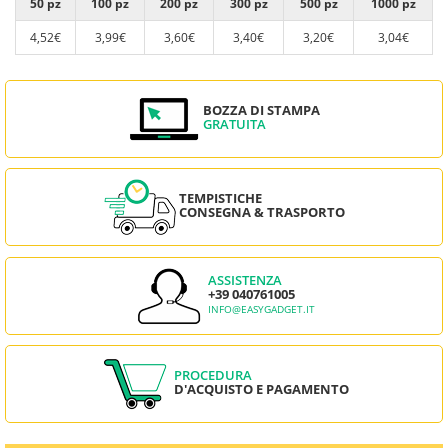
50 pz
100 pz
200 pz
300 pz
500 pz
1000 pz
4,52€
3,99€
3,60€
3,40€
3,20€
3,04€
BOZZA DI STAMPA
GRATUITA
TEMPISTICHE
CONSEGNA & TRASPORTO
ASSISTENZA
+39 040761005
INFO@EASYGADGET.IT
PROCEDURA
D'ACQUISTO E PAGAMENTO