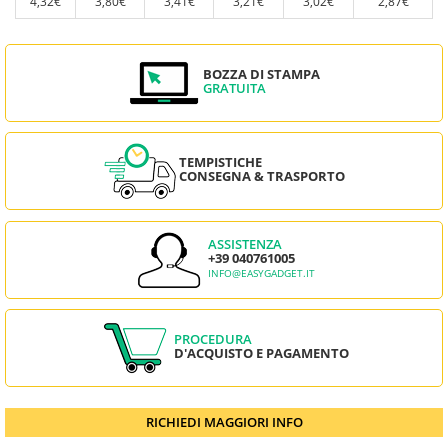
4,32€
3,80€
3,41€
3,21€
3,02€
2,87€
BOZZA DI STAMPA
GRATUITA
TEMPISTICHE
CONSEGNA & TRASPORTO
ASSISTENZA
+39 040761005
INFO@EASYGADGET.IT
PROCEDURA
D'ACQUISTO E PAGAMENTO
RICHIEDI MAGGIORI INFO