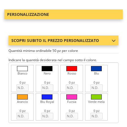
PERSONALIZZAZIONE
SCOPRI SUBITO IL PREZZO PERSONALIZZATO
Quantità minima ordinabile 50 pz per colore
Indicare la quantità desiderata nel campo sotto il colore.
Bianco
Nero
Rosso
Blu
0 pz
0 pz
0 pz
0 pz
Arancio
Blu Royal
Fucsia
Verde mela
0 pz
0 pz
0 pz
0 pz