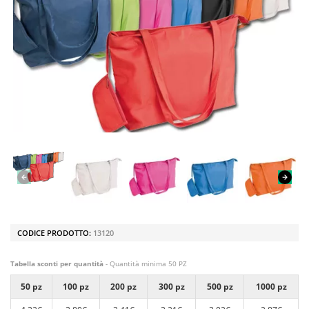
CODICE PRODOTTO:
13120
Tabella sconti per quantità
- Quantità minima 50 PZ
50 pz
100 pz
200 pz
300 pz
500 pz
1000 pz