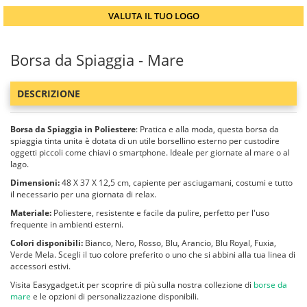
VALUTA IL TUO LOGO
Borsa da Spiaggia - Mare
DESCRIZIONE
Borsa da Spiaggia in Poliestere
: Pratica e alla moda, questa borsa da
spiaggia tinta unita è dotata di un utile borsellino esterno per custodire
oggetti piccoli come chiavi o smartphone. Ideale per giornate al mare o al
lago.
Dimensioni:
48 X 37 X 12,5 cm, capiente per asciugamani, costumi e tutto
il necessario per una giornata di relax.
Materiale:
Poliestere, resistente e facile da pulire, perfetto per l'uso
frequente in ambienti esterni.
Colori disponibili:
Bianco, Nero, Rosso, Blu, Arancio, Blu Royal, Fuxia,
Verde Mela. Scegli il tuo colore preferito o uno che si abbini alla tua linea di
accessori estivi.
Visita Easygadget.it per scoprire di più sulla nostra collezione di
borse da
mare
e le opzioni di personalizzazione disponibili.