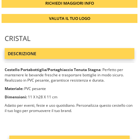
RICHIEDI MAGGIORI INFO
VALUTA IL TUO LOGO
CRISTAL
DESCRIZIONE
Cestello Portabottiglia/Portaghiaccio Tenuta Stagna
: Perfetto per
mantenere le bevande fresche e trasportare bottiglie in modo sicuro.
Realizzato in PVC pesante, garantisce resistenza e durata.
Materiale:
PVC pesante
Dimensioni:
11 X h28 X 11 cm
Adatto per eventi, feste e uso quotidiano. Personalizza questo cestello con
il tuo logo per promuovere il tuo brand.