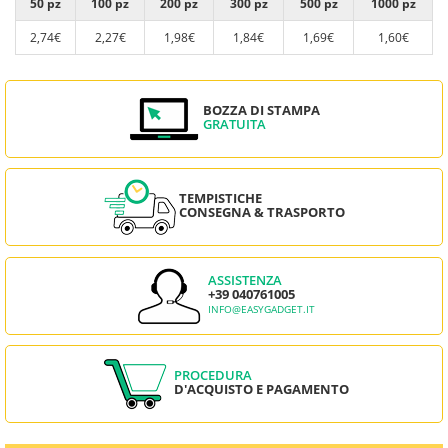
50 pz
100 pz
200 pz
300 pz
500 pz
1000 pz
2,74€
2,27€
1,98€
1,84€
1,69€
1,60€
BOZZA DI STAMPA
GRATUITA
TEMPISTICHE
CONSEGNA & TRASPORTO
ASSISTENZA
+39 040761005
INFO@EASYGADGET.IT
PROCEDURA
D'ACQUISTO E PAGAMENTO