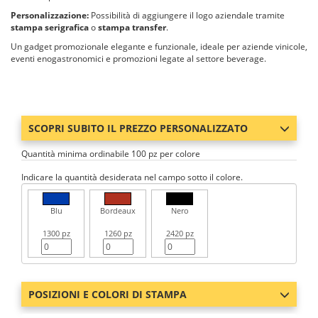
Personalizzazione:
Possibilità di aggiungere il logo aziendale tramite
stampa serigrafica
o
stampa transfer
.
Un gadget promozionale elegante e funzionale, ideale per aziende vinicole,
eventi enogastronomici e promozioni legate al settore beverage.
SCOPRI SUBITO IL PREZZO PERSONALIZZATO
Quantità minima ordinabile 100 pz per colore
Indicare la quantità desiderata nel campo sotto il colore.
Blu
Bordeaux
Nero
1300 pz
1260 pz
2420 pz
POSIZIONI E COLORI DI STAMPA