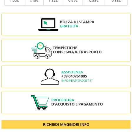
1,55€
1,18€
1,12€
0,95€
0,88€
0,83€
BOZZA DI STAMPA
GRATUITA
TEMPISTICHE
CONSEGNA & TRASPORTO
ASSISTENZA
+39 040761005
INFO@EASYGADGET.IT
PROCEDURA
D'ACQUISTO E PAGAMENTO
RICHIEDI MAGGIORI INFO