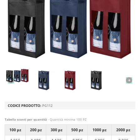
CODICE PRODOTTO:
PG112
Tabella sconti per quantità
- Quantità minima 100 PZ
100 pz
200 pz
300 pz
500 pz
1000 pz
2000 pz