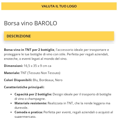
VALUTA IL TUO LOGO
Borsa vino BAROLO
DESCRIZIONE
Borsa vino in TNT per 2 bottiglie
, l'accessorio ideale per trasportare e
proteggere le tue bottiglie di vino con stile. Perfetta per regali aziendali,
enoteche, o eventi legati al mondo del vino.
Dimensioni:
16,5 x 35 x 9 cm ca
Materiale:
TNT (Tessuto Non Tessuto)
Colori Disponibili:
Blu, Bordeaux, Nero
Caratteristiche principali:
Capacità per 2 bottiglie:
Design ideale per il trasporto di bottiglie
di vino o champagne.
Materiale resistente:
Realizzata in TNT, che la rende leggera ma
durevole.
Comoda e pratica:
Perfetta per eventi, regali aziendali o acquisti al
supermercato.