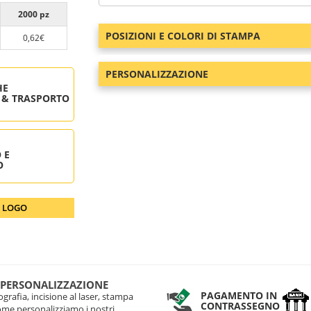
2000 pz
POSIZIONI E COLORI DI STAMPA
0,62€
PERSONALIZZAZIONE
HE
 & TRASPORTO
 E
O
O LOGO
 PERSONALIZZAZIONE
PAGAMENTO IN
grafia, incisione al laser, stampa
CONTRASSEGNO
come personalizziamo i nostri