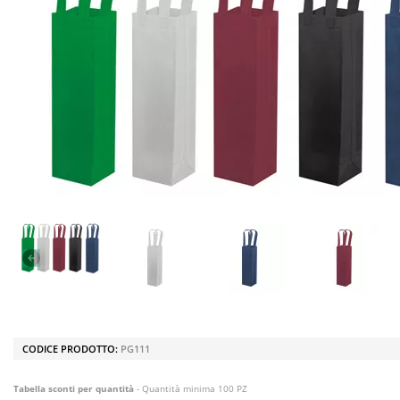
CODICE PRODOTTO:
PG111
Tabella sconti per quantità
- Quantità minima 100 PZ