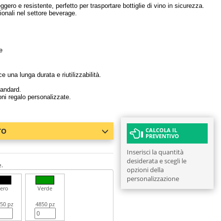
ggero e resistente, perfetto per trasportare bottiglie di vino in sicurezza.
onali nel settore beverage.
e
e una lunga durata e riutilizzabilità.
tandard.
ni regalo personalizzate.
TO
CALCOLA IL
PREVENTIVO
Inserisci la quantità
desiderata e scegli le
e.
opzioni della
personalizzazione
ero
Verde
50 pz
4850 pz