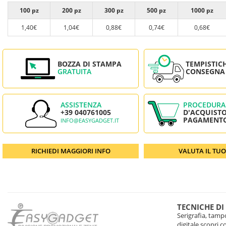
100 pz
200 pz
300 pz
500 pz
1000 pz
1,40€
1,04€
0,88€
0,74€
0,68€
BOZZA DI STAMPA
TEMPISTIC
GRATUITA
CONSEGNA
ASSISTENZA
PROCEDURA
+39 040761005
D'ACQUISTO
PAGAMENT
INFO@EASYGADGET.IT
RICHIEDI MAGGIORI INFO
VALUTA IL TU
TECNICHE DI
Serigrafia, tampo
digitale scopri 