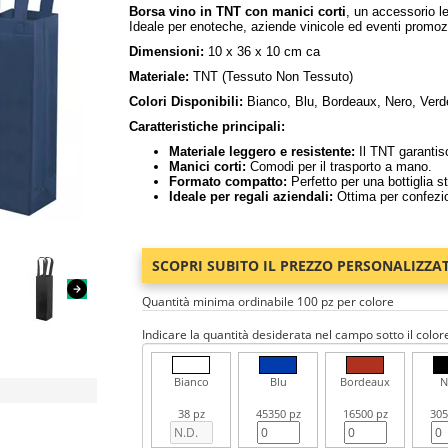
Borsa vino in TNT con manici corti
, un accessorio le
Ideale per enoteche, aziende vinicole ed eventi promozi
Dimensioni:
10 x 36 x 10 cm ca
Materiale:
TNT (Tessuto Non Tessuto)
Colori Disponibili:
Bianco, Blu, Bordeaux, Nero, Verd
Caratteristiche principali:
Materiale leggero e resistente:
Il TNT garantisc
Manici corti:
Comodi per il trasporto a mano.
Formato compatto:
Perfetto per una bottiglia s
Ideale per regali aziendali:
Ottima per confezio
SCOPRI SUBITO IL PREZZO PERSONALIZZA
Quantità minima ordinabile 100 pz per colore
Indicare la quantità desiderata nel campo sotto il color
Bianco
Blu
Bordeaux
N
38 pz
45350 pz
16500 pz
305