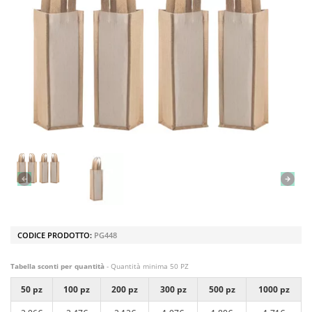
CODICE PRODOTTO:
PG448
Tabella sconti per quantità
- Quantità minima 50 PZ
50 pz
100 pz
200 pz
300 pz
500 pz
1000 pz