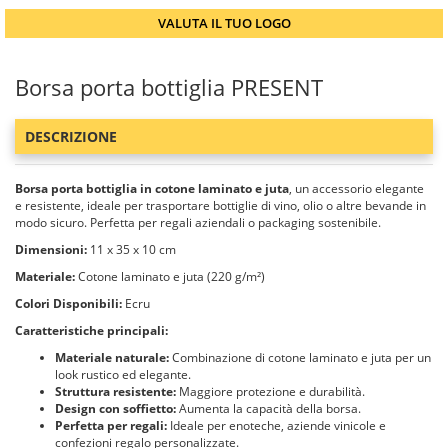
VALUTA IL TUO LOGO
Borsa porta bottiglia PRESENT
DESCRIZIONE
Borsa porta bottiglia in cotone laminato e juta
, un accessorio elegante
e resistente, ideale per trasportare bottiglie di vino, olio o altre bevande in
modo sicuro. Perfetta per regali aziendali o packaging sostenibile.
Dimensioni:
11 x 35 x 10 cm
Materiale:
Cotone laminato e juta (220 g/m²)
Colori Disponibili:
Ecru
Caratteristiche principali:
Materiale naturale:
Combinazione di cotone laminato e juta per un
look rustico ed elegante.
Struttura resistente:
Maggiore protezione e durabilità.
Design con soffietto:
Aumenta la capacità della borsa.
Perfetta per regali:
Ideale per enoteche, aziende vinicole e
confezioni regalo personalizzate.