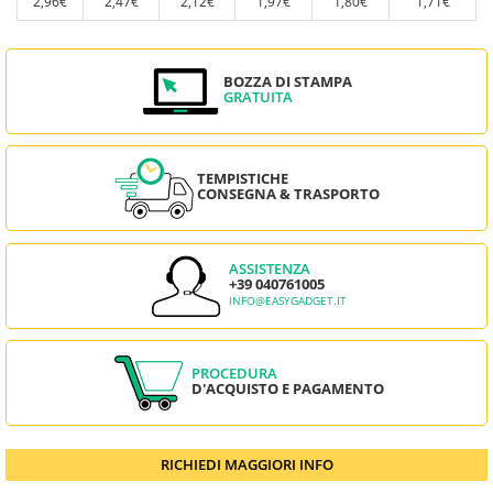
2,96€
2,47€
2,12€
1,97€
1,80€
1,71€
BOZZA DI STAMPA
GRATUITA
TEMPISTICHE
CONSEGNA & TRASPORTO
ASSISTENZA
+39 040761005
INFO@EASYGADGET.IT
PROCEDURA
D'ACQUISTO E PAGAMENTO
RICHIEDI MAGGIORI INFO