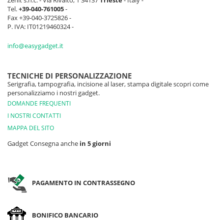
Zenit s.n.c. - Via Rivalto, 1 34137
Trieste
- Italy -
Tel.
+39-040-761005
-
Fax +39-040-3725826 -
P. IVA: IT01219460324 -
info@easygadget.it
TECNICHE DI PERSONALIZZAZIONE
Serigrafia, tampografia, incisione al laser, stampa digitale scopri come
personalizziamo i nostri gadget.
DOMANDE FREQUENTI
I NOSTRI CONTATTI
MAPPA DEL SITO
Gadget Consegna anche
in 5 giorni
PAGAMENTO IN CONTRASSEGNO
BONIFICO BANCARIO