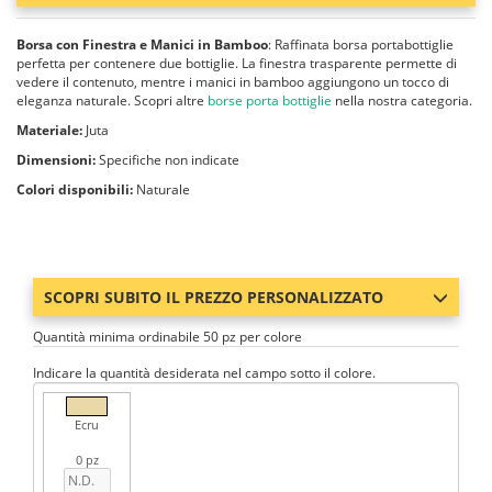
Borsa con Finestra e Manici in Bamboo
: Raffinata borsa portabottiglie
perfetta per contenere due bottiglie. La finestra trasparente permette di
vedere il contenuto, mentre i manici in bamboo aggiungono un tocco di
eleganza naturale. Scopri altre
borse porta bottiglie
nella nostra categoria.
Materiale:
Juta
Dimensioni:
Specifiche non indicate
Colori disponibili:
Naturale
SCOPRI SUBITO IL PREZZO PERSONALIZZATO
Quantità minima ordinabile 50 pz per colore
Indicare la quantità desiderata nel campo sotto il colore.
Ecru
0 pz