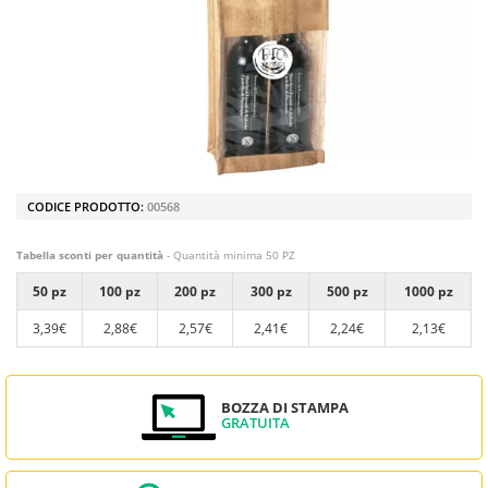
CODICE PRODOTTO:
00568
Tabella sconti per quantità
- Quantità minima 50 PZ
50 pz
100 pz
200 pz
300 pz
500 pz
1000 pz
3,39€
2,88€
2,57€
2,41€
2,24€
2,13€
BOZZA DI STAMPA
GRATUITA