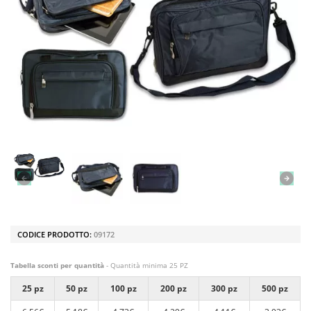
CODICE PRODOTTO:
09172
Tabella sconti per quantità
- Quantità minima 25 PZ
25 pz
50 pz
100 pz
200 pz
300 pz
500 pz