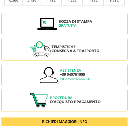
6,56€
5,18€
4,73€
4,29€
4,11€
3,93€
BOZZA DI STAMPA
GRATUITA
TEMPISTICHE
CONSEGNA & TRASPORTO
ASSISTENZA
+39 040761005
INFO@EASYGADGET.IT
PROCEDURA
D'ACQUISTO E PAGAMENTO
RICHIEDI MAGGIORI INFO