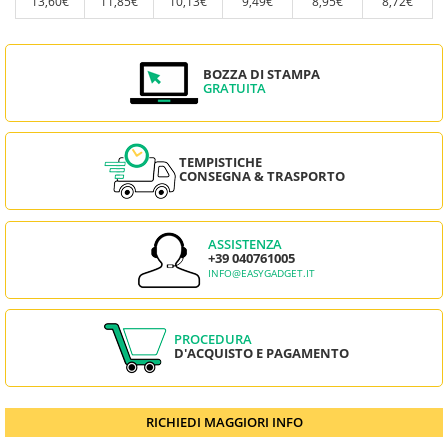
13,60€
11,85€
10,13€
9,49€
8,95€
8,72€
BOZZA DI STAMPA
GRATUITA
TEMPISTICHE
CONSEGNA & TRASPORTO
ASSISTENZA
+39 040761005
INFO@EASYGADGET.IT
PROCEDURA
D'ACQUISTO E PAGAMENTO
RICHIEDI MAGGIORI INFO