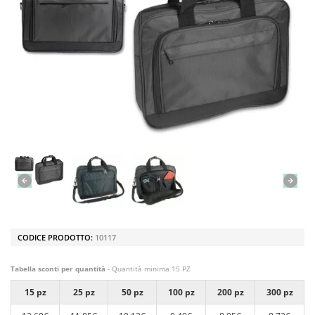
CODICE PRODOTTO:
10117
Tabella sconti per quantità
- Quantità minima 15 PZ
15 pz
25 pz
50 pz
100 pz
200 pz
300 pz