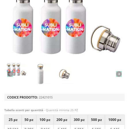
CODICE PRODOTTO:
2242101S
Tabella sconti per quantità
- Quantità minima 25 PZ
25 pz
50 pz
100 pz
200 pz
300 pz
500 pz
1000 pz