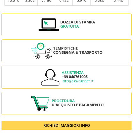
10,61€
8,30€
7,16€
6,42€
5,91€
5,68€
5,44€
BOZZA DI STAMPA
GRATUITA
TEMPISTICHE
CONSEGNA & TRASPORTO
ASSISTENZA
+39 040761005
INFO@EASYGADGET.IT
PROCEDURA
D'ACQUISTO E PAGAMENTO
RICHIEDI MAGGIORI INFO