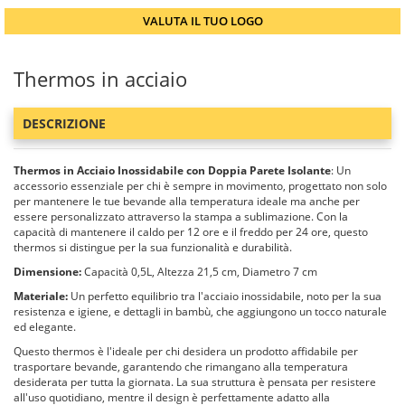
VALUTA IL TUO LOGO
Thermos in acciaio
DESCRIZIONE
Thermos in Acciaio Inossidabile con Doppia Parete Isolante
: Un
accessorio essenziale per chi è sempre in movimento, progettato non solo
per mantenere le tue bevande alla temperatura ideale ma anche per
essere personalizzato attraverso la stampa a sublimazione. Con la
capacità di mantenere il caldo per 12 ore e il freddo per 24 ore, questo
thermos si distingue per la sua funzionalità e durabilità.
Dimensione:
Capacità 0,5L, Altezza 21,5 cm, Diametro 7 cm
Materiale:
Un perfetto equilibrio tra l'acciaio inossidabile, noto per la sua
resistenza e igiene, e dettagli in bambù, che aggiungono un tocco naturale
ed elegante.
Questo thermos è l'ideale per chi desidera un prodotto affidabile per
trasportare bevande, garantendo che rimangano alla temperatura
desiderata per tutta la giornata. La sua struttura è pensata per resistere
all'uso quotidiano, mentre il design è perfettamente adatto alla