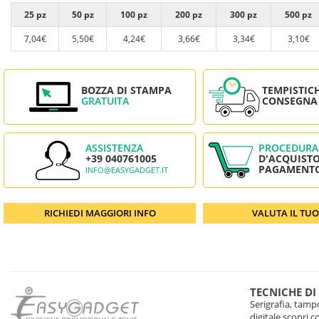
25 pz
50 pz
100 pz
200 pz
300 pz
500 pz
7,04€
5,50€
4,24€
3,66€
3,34€
3,10€
BOZZA DI STAMPA
TEMPISTIC
GRATUITA
CONSEGNA
ASSISTENZA
PROCEDURA
+39 040761005
D'ACQUISTO
PAGAMENT
INFO@EASYGADGET.IT
RICHIEDI MAGGIORI INFO
VALUTA IL TU
TECNICHE DI
Serigrafia, tampo
digitale scopri 