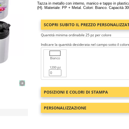
Tazza in metallo con interno, manico e tappo in plast
(H). Materiale: PP + Metal. Colori: Bianco. Capacità 3
SCOPRI SUBITO IL PREZZO PERSONALIZZA
Quantità minima ordinabile 25 pz per colore
Indicare la quantità desiderata nel campo sotto il color
Bianco
1200 pz
POSIZIONI E COLORI DI STAMPA
PERSONALIZZAZIONE