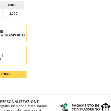
1000 pz
2,95€
HE
 & TRASPORTO
 E
O
O LOGO
 PERSONALIZZAZIONE
PAGAMENTO IN
grafia, incisione al laser, stampa
CONTRASSEGNO
come personalizziamo i nostri