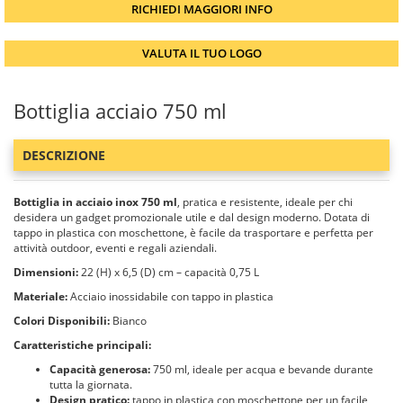
RICHIEDI MAGGIORI INFO
VALUTA IL TUO LOGO
Bottiglia acciaio 750 ml
DESCRIZIONE
Bottiglia in acciaio inox 750 ml
, pratica e resistente, ideale per chi
desidera un gadget promozionale utile e dal design moderno. Dotata di
tappo in plastica con moschettone, è facile da trasportare e perfetta per
attività outdoor, eventi e regali aziendali.
Dimensioni:
22 (H) x 6,5 (D) cm – capacità 0,75 L
Materiale:
Acciaio inossidabile con tappo in plastica
Colori Disponibili:
Bianco
Caratteristiche principali:
Capacità generosa:
750 ml, ideale per acqua e bevande durante
tutta la giornata.
Design pratico:
tappo in plastica con moschettone per un facile