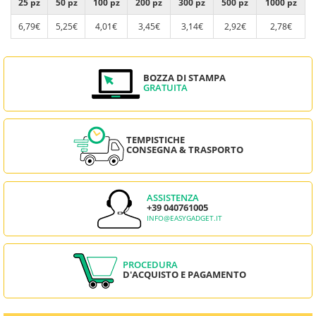
25 pz
50 pz
100 pz
200 pz
300 pz
500 pz
1000 pz
6,79€
5,25€
4,01€
3,45€
3,14€
2,92€
2,78€
BOZZA DI STAMPA
GRATUITA
TEMPISTICHE
CONSEGNA & TRASPORTO
ASSISTENZA
+39 040761005
INFO@EASYGADGET.IT
PROCEDURA
D'ACQUISTO E PAGAMENTO