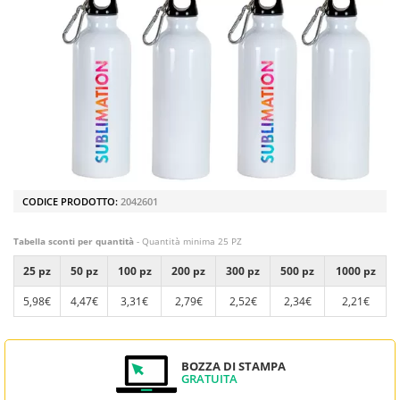
CODICE PRODOTTO:
2042601
Tabella sconti per quantità
- Quantità minima 25 PZ
25 pz
50 pz
100 pz
200 pz
300 pz
500 pz
1000 pz
5,98€
4,47€
3,31€
2,79€
2,52€
2,34€
2,21€
BOZZA DI STAMPA
GRATUITA