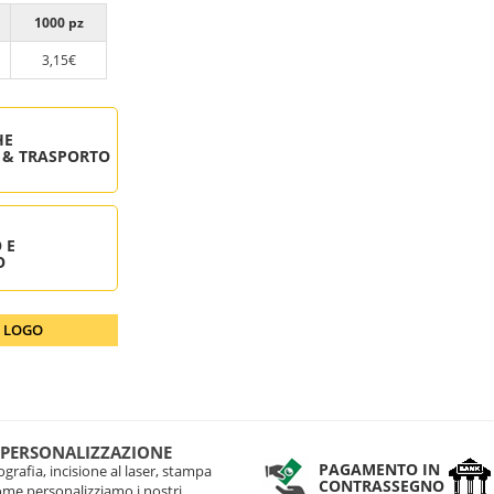
1000 pz
3,15€
HE
 & TRASPORTO
 E
O
O LOGO
 PERSONALIZZAZIONE
PAGAMENTO IN
grafia, incisione al laser, stampa
CONTRASSEGNO
come personalizziamo i nostri