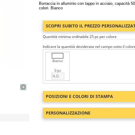
Borraccia in alluminio con tappo in acciaio, capacità 
colori. Bianco
SCOPRI SUBITO IL PREZZO PERSONALIZZA
Quantità minima ordinabile 25 pz per colore
Indicare la quantità desiderata nel campo sotto il color
Bianco
0 pz
POSIZIONI E COLORI DI STAMPA
PERSONALIZZAZIONE