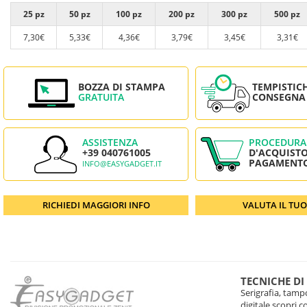
25 pz
50 pz
100 pz
200 pz
300 pz
500 pz
7,30€
5,33€
4,36€
3,79€
3,45€
3,31€
BOZZA DI STAMPA
TEMPISTIC
GRATUITA
CONSEGNA
ASSISTENZA
PROCEDURA
+39 040761005
D'ACQUISTO
PAGAMENT
INFO@EASYGADGET.IT
RICHIEDI MAGGIORI INFO
VALUTA IL TU
TECNICHE DI
Serigrafia, tampo
digitale scopri 