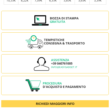
10,53€
8,22€
7,09€
6,35€
5,85€
5,63€
5,39€
BOZZA DI STAMPA
GRATUITA
TEMPISTICHE
CONSEGNA & TRASPORTO
ASSISTENZA
+39 040761005
INFO@EASYGADGET.IT
PROCEDURA
D'ACQUISTO E PAGAMENTO
RICHIEDI MAGGIORI INFO