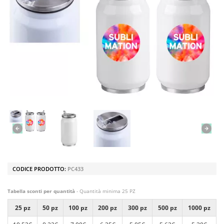
CODICE PRODOTTO:
PC433
Tabella sconti per quantità
- Quantità minima 25 PZ
25 pz
50 pz
100 pz
200 pz
300 pz
500 pz
1000 pz