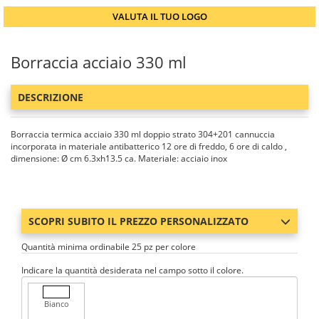
VALUTA IL TUO LOGO
Borraccia acciaio 330 ml
DESCRIZIONE
Borraccia termica acciaio 330 ml doppio strato 304+201 cannuccia
incorporata in materiale antibatterico 12 ore di freddo, 6 ore di caldo ,
dimensione: Ø cm 6.3xh13.5 ca. Materiale: acciaio inox
SCOPRI SUBITO IL PREZZO PERSONALIZZATO
Quantità minima ordinabile 25 pz per colore
Indicare la quantità desiderata nel campo sotto il colore.
Bianco