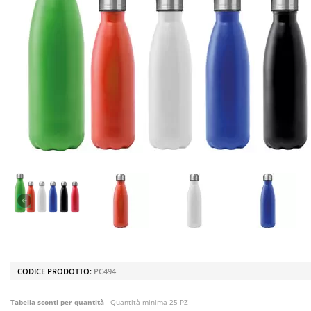
CODICE PRODOTTO:
PC494
Tabella sconti per quantità
- Quantità minima 25 PZ