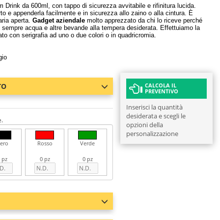
Drink da 600ml, con tappo di sicurezza avvitabile e rifinitura lucida.
rto e appenderla facilmente e in sicurezza allo zaino o alla cintura. È
aria aperta.
Gadget aziendale
molto apprezzato da chi lo riceve perché
 sempre acqua e altre bevande alla tempera desiderata. Effettuiamo la
to con serigrafia ad uno o due colori o in quadricromia.
gio
TO
CALCOLA IL
PREVENTIVO
Inserisci la quantità
desiderata e scegli le
e.
opzioni della
personalizzazione
ero
Rosso
Verde
 pz
0 pz
0 pz