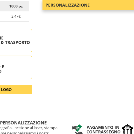
PERSONALIZZAZIONE
1000 pz
3,47€
HE
 & TRASPORTO
 E
O
O LOGO
 PERSONALIZZAZIONE
PAGAMENTO IN
grafia, incisione al laser, stampa
CONTRASSEGNO
come personalizziamo i nostri