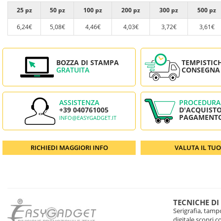
25 pz
50 pz
100 pz
200 pz
300 pz
500 pz
6,24€
5,08€
4,46€
4,03€
3,72€
3,61€
BOZZA DI STAMPA
TEMPISTIC
GRATUITA
CONSEGNA
ASSISTENZA
PROCEDURA
+39 040761005
D'ACQUISTO
PAGAMENT
INFO@EASYGADGET.IT
RICHIEDI MAGGIORI INFO
VALUTA IL TU
TECNICHE DI
Serigrafia, tampo
digitale scopri 