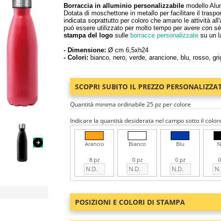
Borraccia in alluminio personalizzabile
modello Alum 
Dotata di moschettone in metallo per facilitare il traspo
indicata soprattutto per coloro che amano le attività all'
può essere utilizzato per molto tempo per avere con sé
stampa del logo
sulle
borracce personalizzate
su un la
- Dimensione:
Ø cm 6,5xh24
- Colori:
bianco, nero, verde, arancione, blu, rosso, gri
SCOPRI SUBITO IL PREZZO PERSONALIZZA
Quantità minima ordinabile 25 pz per colore
Indicare la quantità desiderata nel campo sotto il color
Arancio
Bianco
Blu
N
8 pz
0 pz
0 pz
0
POSIZIONI E COLORI DI STAMPA