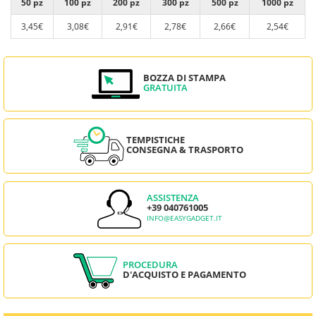
50 pz
100 pz
200 pz
300 pz
500 pz
1000 pz
3,45€
3,08€
2,91€
2,78€
2,66€
2,54€
BOZZA DI STAMPA
GRATUITA
TEMPISTICHE
CONSEGNA & TRASPORTO
ASSISTENZA
+39 040761005
INFO@EASYGADGET.IT
PROCEDURA
D'ACQUISTO E PAGAMENTO