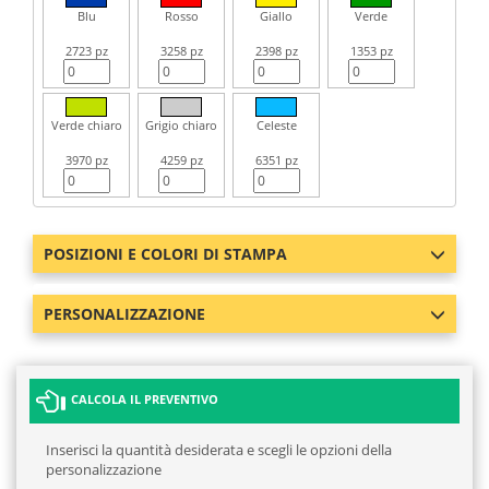
Blu
Rosso
Giallo
Verde
2723 pz
3258 pz
2398 pz
1353 pz
Verde chiaro
Grigio chiaro
Celeste
3970 pz
4259 pz
6351 pz
POSIZIONI E COLORI DI STAMPA
PERSONALIZZAZIONE
CALCOLA IL PREVENTIVO
Inserisci la quantità desiderata e scegli le opzioni della
personalizzazione