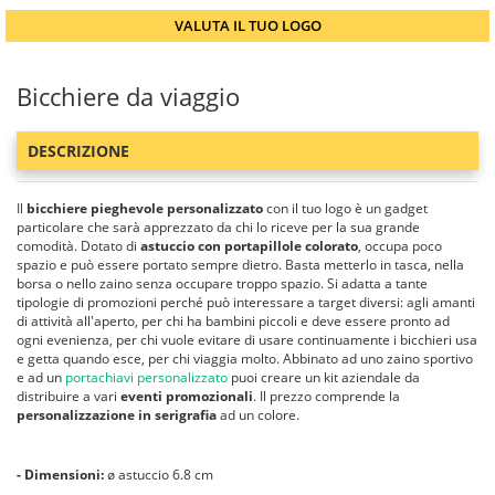
VALUTA IL TUO LOGO
Bicchiere da viaggio
DESCRIZIONE
Il
bicchiere pieghevole personalizzato
con il tuo logo è un gadget
particolare che sarà apprezzato da chi lo riceve per la sua grande
comodità. Dotato di
astuccio con portapillole colorato
, occupa poco
spazio e può essere portato sempre dietro. Basta metterlo in tasca, nella
borsa o nello zaino senza occupare troppo spazio. Si adatta a tante
tipologie di promozioni perché può interessare a target diversi: agli amanti
di attività all'aperto, per chi ha bambini piccoli e deve essere pronto ad
ogni evenienza, per chi vuole evitare di usare continuamente i bicchieri usa
e getta quando esce, per chi viaggia molto. Abbinato ad uno zaino sportivo
e ad un
portachiavi personalizzato
puoi creare un kit aziendale da
distribuire a vari
eventi promozionali
. Il prezzo comprende la
personalizzazione in serigrafia
ad un colore.
- Dimensioni:
ø astuccio 6.8 cm