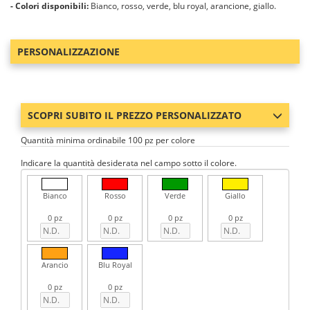
- Colori disponibili:
Bianco, rosso, verde, blu royal, arancione, giallo.
PERSONALIZZAZIONE
SCOPRI SUBITO IL PREZZO PERSONALIZZATO
Quantità minima ordinabile 100 pz per colore
Indicare la quantità desiderata nel campo sotto il colore.
Bianco
Rosso
Verde
Giallo
0 pz
0 pz
0 pz
0 pz
Arancio
Blu Royal
0 pz
0 pz