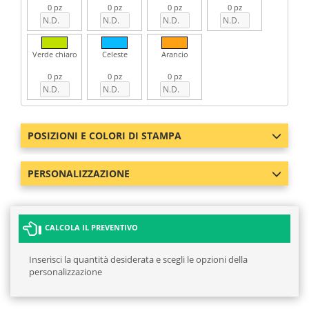
0 pz
0 pz
0 pz
0 pz
Verde chiaro
Celeste
Arancio
0 pz
0 pz
0 pz
POSIZIONI E COLORI DI STAMPA
PERSONALIZZAZIONE
CALCOLA IL PREVENTIVO
Inserisci la quantità desiderata e scegli le opzioni della
personalizzazione