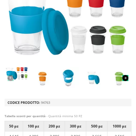
CODICE PRODOTTO:
94763
Tabella sconti per quantità
- Quantità minima 50 PZ
50 pz
100 pz
200 pz
300 pz
500 pz
1000 pz