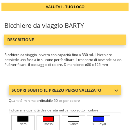
VALUTA IL TUO LOGO
Bicchiere da viaggio BARTY
DESCRIZIONE
Bicchiere da viaggio in vetro con capacità fino a 330 ml. Il bicchiere
possiede una fascia in silicone per facilitare il trasporto di bevande calde.
Può verificarsi il passaggio di calore. Dimensione: ø80 x 125 mm
SCOPRI SUBITO IL PREZZO PERSONALIZZATO
Quantità minima ordinabile 50 pz per colore
Indicare la quantità desiderata nel campo sotto il colore.
Nero
Rosso
Bianco
Blu Royal