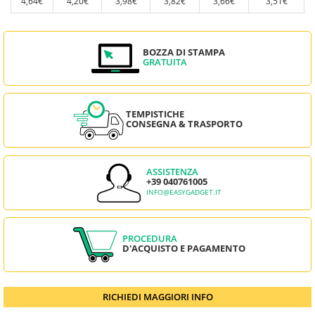
4,64€
4,20€
3,98€
3,82€
3,66€
3,51€
BOZZA DI STAMPA
GRATUITA
TEMPISTICHE
CONSEGNA & TRASPORTO
ASSISTENZA
+39 040761005
INFO@EASYGADGET.IT
PROCEDURA
D'ACQUISTO E PAGAMENTO
RICHIEDI MAGGIORI INFO