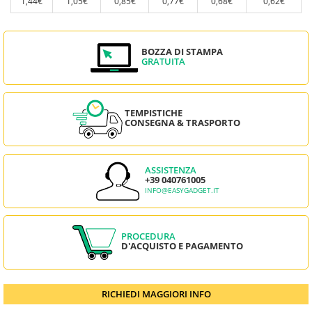
1,44€
1,05€
0,85€
0,77€
0,68€
0,62€
BOZZA DI STAMPA
GRATUITA
TEMPISTICHE
CONSEGNA & TRASPORTO
ASSISTENZA
+39 040761005
INFO@EASYGADGET.IT
PROCEDURA
D'ACQUISTO E PAGAMENTO
RICHIEDI MAGGIORI INFO