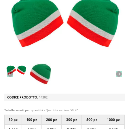
CODICE PRODOTTO:
14302
Tabella sconti per quantità
- Quantità minima 50 PZ
50 pz
100 pz
200 pz
300 pz
500 pz
1000 pz