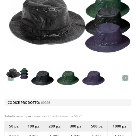
CODICE PRODOTTO:
00926
Tabella sconti per quantità
- Quantità minima 50 PZ
50 pz
100 pz
200 pz
300 pz
500 pz
1000 pz