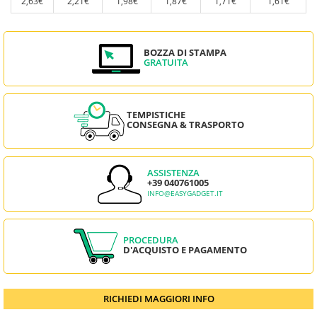
2,63€
2,21€
1,98€
1,87€
1,71€
1,61€
BOZZA DI STAMPA
GRATUITA
TEMPISTICHE
CONSEGNA & TRASPORTO
ASSISTENZA
+39 040761005
INFO@EASYGADGET.IT
PROCEDURA
D'ACQUISTO E PAGAMENTO
RICHIEDI MAGGIORI INFO