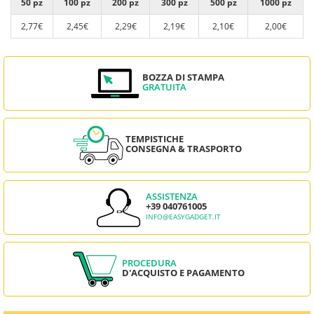
50 pz
100 pz
200 pz
300 pz
500 pz
1000 pz
2,77€
2,45€
2,29€
2,19€
2,10€
2,00€
BOZZA DI STAMPA
GRATUITA
TEMPISTICHE
CONSEGNA & TRASPORTO
ASSISTENZA
+39 040761005
INFO@EASYGADGET.IT
PROCEDURA
D'ACQUISTO E PAGAMENTO