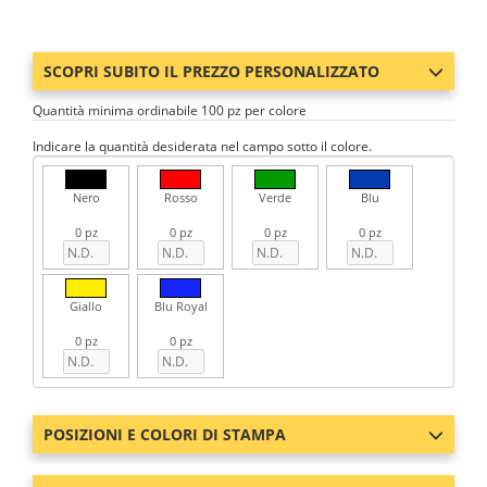
SCOPRI SUBITO IL PREZZO PERSONALIZZATO
Quantità minima ordinabile 100 pz per colore
Indicare la quantità desiderata nel campo sotto il colore.
Nero
Rosso
Verde
Blu
0 pz
0 pz
0 pz
0 pz
Giallo
Blu Royal
0 pz
0 pz
POSIZIONI E COLORI DI STAMPA