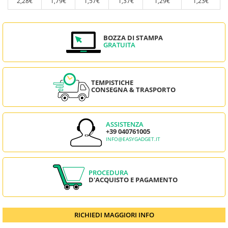
2,28€
1,79€
1,57€
1,37€
1,29€
1,23€
BOZZA DI STAMPA
GRATUITA
TEMPISTICHE
CONSEGNA & TRASPORTO
ASSISTENZA
+39 040761005
INFO@EASYGADGET.IT
PROCEDURA
D'ACQUISTO E PAGAMENTO
RICHIEDI MAGGIORI INFO