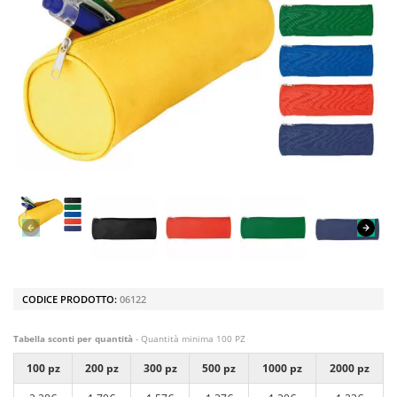
CODICE PRODOTTO:
06122
Tabella sconti per quantità
- Quantità minima 100 PZ
100 pz
200 pz
300 pz
500 pz
1000 pz
2000 pz