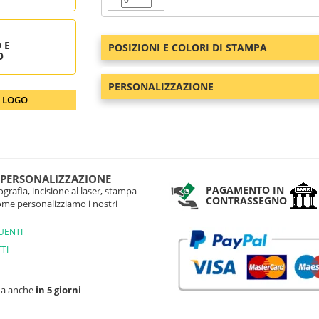
 E
POSIZIONI E COLORI DI STAMPA
O
PERSONALIZZAZIONE
O LOGO
 PERSONALIZZAZIONE
PAGAMENTO IN
grafia, incisione al laser, stampa
CONTRASSEGNO
come personalizziamo i nostri
UENTI
TI
na anche
in 5 giorni