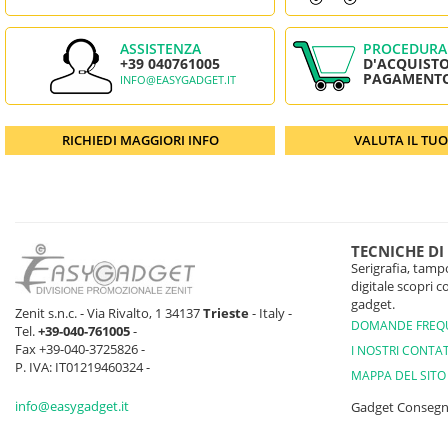
ASSISTENZA
PROCEDURA
+39 040761005
D'ACQUISTO
PAGAMENT
INFO@EASYGADGET.IT
RICHIEDI MAGGIORI INFO
VALUTA IL TU
TECNICHE DI
Serigrafia, tampo
digitale scopri 
gadget.
Zenit s.n.c. - Via Rivalto, 1 34137
Trieste
- Italy -
DOMANDE FREQ
Tel.
+39-040-761005
-
Fax +39-040-3725826 -
I NOSTRI CONTAT
P. IVA: IT01219460324 -
MAPPA DEL SITO
info@easygadget.it
Gadget Conseg