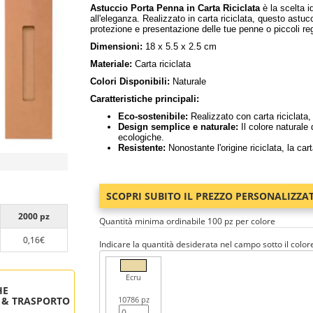
Astuccio Porta Penna in Carta Riciclata
è la scelta i
all'eleganza. Realizzato in carta riciclata, questo astuc
protezione e presentazione delle tue penne o piccoli reg
Dimensioni:
18 x 5.5 x 2.5 cm
Materiale:
Carta riciclata
Colori Disponibili:
Naturale
Caratteristiche principali:
Eco-sostenibile:
Realizzato con carta riciclata,
Design semplice e naturale:
Il colore naturale 
ecologiche.
Resistente:
Nonostante l'origine riciclata, la car
SCOPRI SUBITO IL PREZZO PERSONALIZZA
2000 pz
Quantità minima ordinabile 100 pz per colore
0,16€
Indicare la quantità desiderata nel campo sotto il color
Ecru
HE
 & TRASPORTO
10786 pz