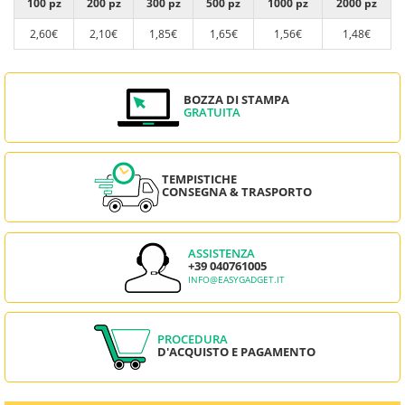
100 pz
200 pz
300 pz
500 pz
1000 pz
2000 pz
2,60€
2,10€
1,85€
1,65€
1,56€
1,48€
BOZZA DI STAMPA
GRATUITA
TEMPISTICHE
CONSEGNA & TRASPORTO
ASSISTENZA
+39 040761005
INFO@EASYGADGET.IT
PROCEDURA
D'ACQUISTO E PAGAMENTO