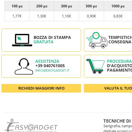
100 pz
200 pz
300 pz
500 pz
1000 pz
1,77€
1,30€
1,10€
0,90€
0,83€
BOZZA DI STAMPA
TEMPISTIC
GRATUITA
CONSEGNA
ASSISTENZA
PROCEDURA
+39 040761005
D'ACQUISTO
PAGAMENT
INFO@EASYGADGET.IT
RICHIEDI MAGGIORI INFO
VALUTA IL TU
TECNICHE DI
Serigrafia, tampo
digitale scopri 