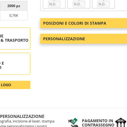
2000 pz
0,76€
POSIZIONI E COLORI DI STAMPA
HE
PERSONALIZZAZIONE
 & TRASPORTO
 E
O
O LOGO
 PERSONALIZZAZIONE
PAGAMENTO IN
grafia, incisione al laser, stampa
CONTRASSEGNO
come personalizziamo i nostri