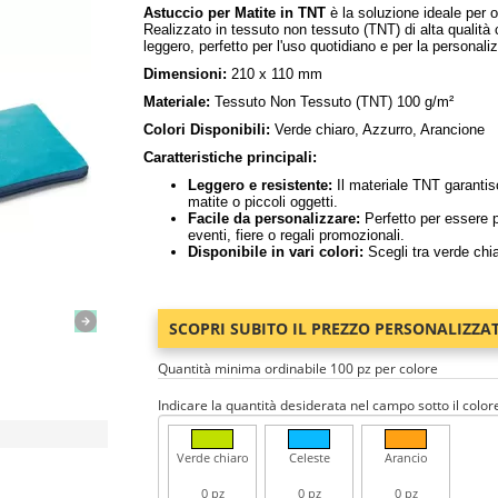
Astuccio per Matite in TNT
è la soluzione ideale per o
Realizzato in tessuto non tessuto (TNT) di alta qualità
leggero, perfetto per l'uso quotidiano e per la personali
Dimensioni:
210 x 110 mm
Materiale:
Tessuto Non Tessuto (TNT) 100 g/m²
Colori Disponibili:
Verde chiaro, Azzurro, Arancione
Caratteristiche principali:
Leggero e resistente:
Il materiale TNT garantis
matite o piccoli oggetti.
Facile da personalizzare:
Perfetto per essere p
eventi, fiere o regali promozionali.
Disponibile in vari colori:
Scegli tra verde chia
SCOPRI SUBITO IL PREZZO PERSONALIZZA
Quantità minima ordinabile 100 pz per colore
Indicare la quantità desiderata nel campo sotto il color
Verde chiaro
Celeste
Arancio
0 pz
0 pz
0 pz