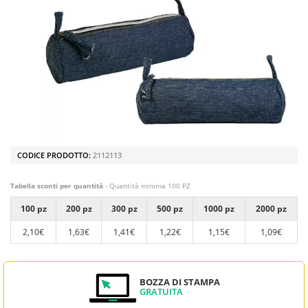
CODICE PRODOTTO:
2112113
Tabella sconti per quantità
- Quantità minima 100 PZ
100 pz
200 pz
300 pz
500 pz
1000 pz
2000 pz
2,10€
1,63€
1,41€
1,22€
1,15€
1,09€
BOZZA DI STAMPA
GRATUITA