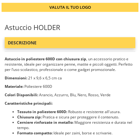
VALUTA IL TUO LOGO
Astuccio HOLDER
DESCRIZIONE
Astuccio in poliestere 600D con chiusura zip
, un accessorio pratico e
resistente, ideale per organizzare penne, matite e piccoli oggetti. Perfetto
per l’uso scolastico, professionale o come gadget promozionale.
Dimensioni:
21 x 9,6 x 6,5 cm ca
Materiale:
Poliestere 600D
Colori Disponibili:
Arancio, Azzurro, Blu, Nero, Rosso, Verde
Caratteristiche principali:
Tessuto in poliestere 600D:
Robusto e resistente all'usura.
Chiusura zip:
Pratica e sicura per proteggere il contenuto.
Cerniere rinforzate in metallo:
Maggiore resistenza e durata nel
tempo.
Formato compatto:
Ideale per zaini, borse e scrivanie.