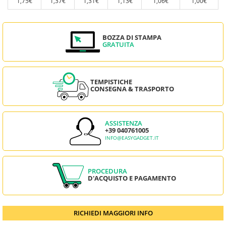
1,75€
1,37€
1,31€
1,13€
1,06€
1,00€
BOZZA DI STAMPA
GRATUITA
TEMPISTICHE
CONSEGNA & TRASPORTO
ASSISTENZA
+39 040761005
INFO@EASYGADGET.IT
PROCEDURA
D'ACQUISTO E PAGAMENTO
RICHIEDI MAGGIORI INFO