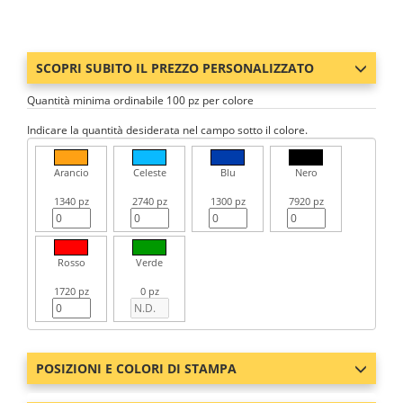
SCOPRI SUBITO IL PREZZO PERSONALIZZATO
Quantità minima ordinabile 100 pz per colore
Indicare la quantità desiderata nel campo sotto il colore.
Arancio
Celeste
Blu
Nero
1340 pz
2740 pz
1300 pz
7920 pz
Rosso
Verde
1720 pz
0 pz
POSIZIONI E COLORI DI STAMPA