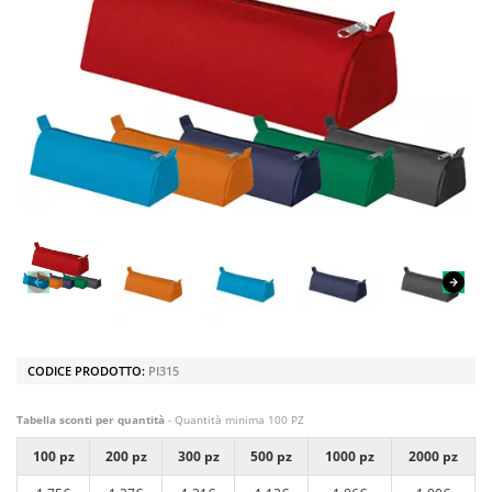
CODICE PRODOTTO:
PI315
Tabella sconti per quantità
- Quantità minima 100 PZ
100 pz
200 pz
300 pz
500 pz
1000 pz
2000 pz