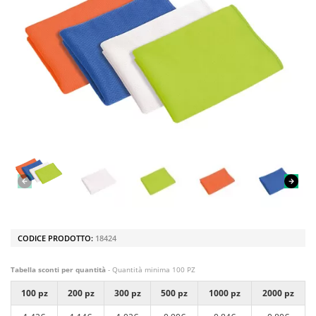
CODICE PRODOTTO:
18424
Tabella sconti per quantità
- Quantità minima 100 PZ
100 pz
200 pz
300 pz
500 pz
1000 pz
2000 pz