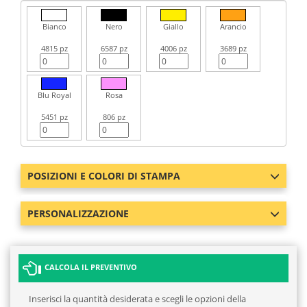
Bianco
Nero
Giallo
Arancio
4815 pz
6587 pz
4006 pz
3689 pz
Blu Royal
Rosa
5451 pz
806 pz
POSIZIONI E COLORI DI STAMPA
PERSONALIZZAZIONE
CALCOLA IL PREVENTIVO
Inserisci la quantità desiderata e scegli le opzioni della