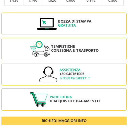
1,42€
1,14€
1,02€
0,90€
0,84€
0,80€
BOZZA DI STAMPA
GRATUITA
TEMPISTICHE
CONSEGNA & TRASPORTO
ASSISTENZA
+39 040761005
INFO@EASYGADGET.IT
PROCEDURA
D'ACQUISTO E PAGAMENTO
RICHIEDI MAGGIORI INFO