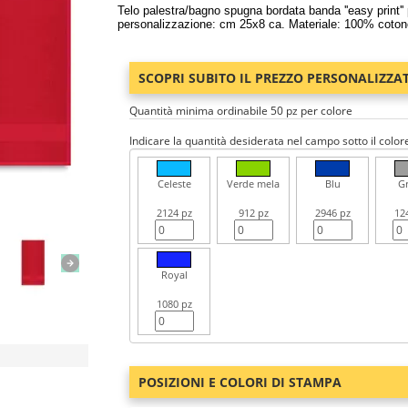
Telo palestra/bagno spugna bordata banda ''easy print'
personalizzazione: cm 25x8 ca. Materiale: 100% coton
SCOPRI SUBITO IL PREZZO PERSONALIZZA
Quantità minima ordinabile 50 pz per colore
Indicare la quantità desiderata nel campo sotto il color
Celeste
Verde mela
Blu
Gr
2124 pz
912 pz
2946 pz
12
Royal
1080 pz
POSIZIONI E COLORI DI STAMPA