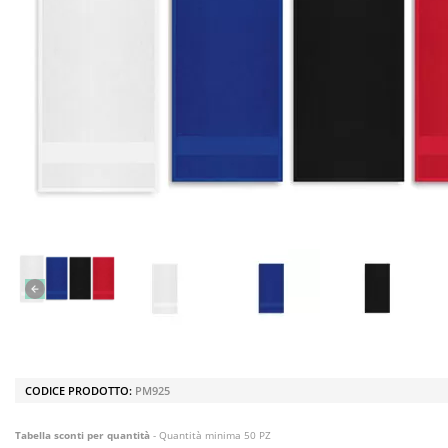
CODICE PRODOTTO:
PM925
Tabella sconti per quantità
- Quantità minima 50 PZ