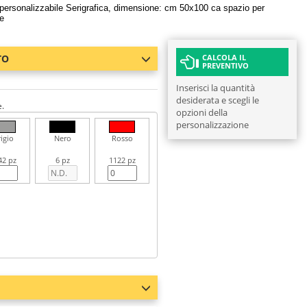
' personalizzabile Serigrafica, dimensione: cm 50x100 ca spazio per
e
TO
CALCOLA IL
PREVENTIVO
Inserisci la quantità
desiderata e scegli le
e.
opzioni della
personalizzazione
igio
Nero
Rosso
42 pz
6 pz
1122 pz