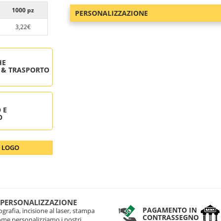
1000 pz
PERSONALIZZAZIONE
3,22€
HE
 & TRASPORTO
 E
O
O LOGO
 PERSONALIZZAZIONE
PAGAMENTO IN
grafia, incisione al laser, stampa
CONTRASSEGNO
come personalizziamo i nostri