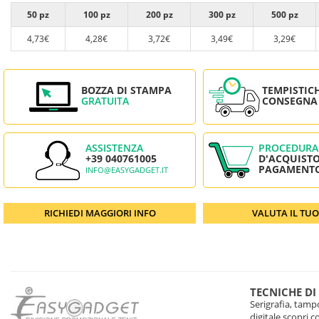
50 pz
100 pz
200 pz
300 pz
500 pz
4,73€
4,28€
3,72€
3,49€
3,29€
BOZZA DI STAMPA
TEMPISTIC
GRATUITA
CONSEGNA
ASSISTENZA
PROCEDURA
+39 040761005
D'ACQUISTO
PAGAMENT
INFO@EASYGADGET.IT
RICHIEDI MAGGIORI INFO
VALUTA IL TU
TECNICHE DI
Serigrafia, tampo
digitale scopri 