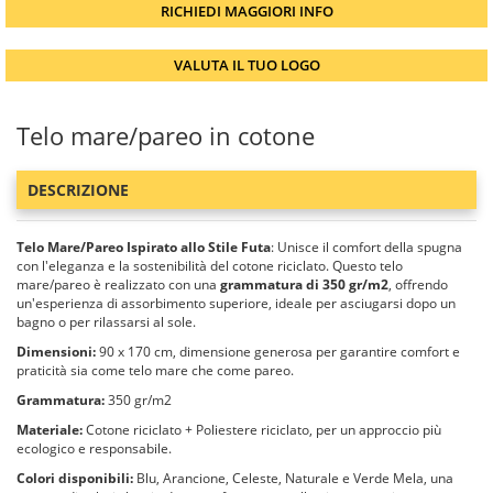
RICHIEDI MAGGIORI INFO
VALUTA IL TUO LOGO
Telo mare/pareo in cotone
DESCRIZIONE
Telo Mare/Pareo Ispirato allo Stile Futa
: Unisce il comfort della spugna
con l'eleganza e la sostenibilità del cotone riciclato. Questo telo
mare/pareo è realizzato con una
grammatura di 350 gr/m2
, offrendo
un'esperienza di assorbimento superiore, ideale per asciugarsi dopo un
bagno o per rilassarsi al sole.
Dimensioni:
90 x 170 cm, dimensione generosa per garantire comfort e
praticità sia come telo mare che come pareo.
Grammatura:
350 gr/m2
Materiale:
Cotone riciclato + Poliestere riciclato, per un approccio più
ecologico e responsabile.
Colori disponibili:
Blu, Arancione, Celeste, Naturale e Verde Mela, una