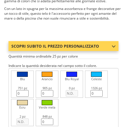
gamma di colori che si adatta perfettamente alle giornate estive.
Con un lato in spugna per la massima assorbenza e frange decorative per
un tocco di stile, questo telo è l'accessorio perfetto per ogni amante del
mare o della piscina che non vuole rinunciare a stile e sostenibilità.
SCOPRI SUBITO IL PREZZO PERSONALIZZATO
Quantità minima ordinabile 25 pz per colore
Indicare la quantità desiderata nel campo sotto il colore.
Blu
Arancio
Blu Royal
Celeste
751 pz
905 pz
0 pz
1326 pz
Ecru
Verde mela
2 pz
848 pz