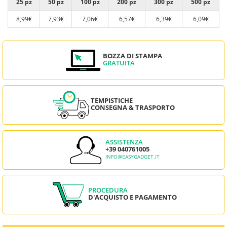
25 pz
50 pz
100 pz
200 pz
300 pz
500 pz
8,99€
7,93€
7,06€
6,57€
6,39€
6,09€
BOZZA DI STAMPA
GRATUITA
TEMPISTICHE
CONSEGNA & TRASPORTO
ASSISTENZA
+39 040761005
INFO@EASYGADGET.IT
PROCEDURA
D'ACQUISTO E PAGAMENTO