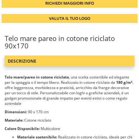
RICHIEDI MAGGIORI INFO
VALUTA IL TUO LOGO
Telo mare pareo in cotone riciclato
90x170
DESCRIZIONE
Telo mare/pareo in cotone riciclato
, una scelta sostenibile ed elegante
per la spiaggia o il tempo libero. Realizzato in cotone riciclato da
180 g/m²
,
offre leggerezza, morbidezza e praticità, arricchito da frange decorative
per un tocco di stile. Personalizzabile con loghi o grafiche aziendali, è un
gadget promozionale di grande impatto per eventi estivi o come regalo
aziendale
Dimensioni:
90 x 170 cm
Materiale:
Cotone riciclato
Colore Disponibile:
Multicolore
Materiale sostenibile:
Realizzato in cotone riciclato, ideale per chi