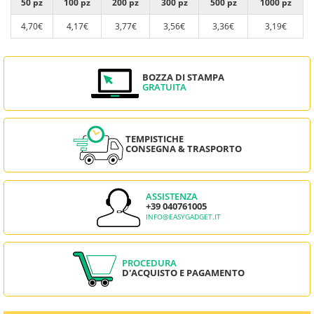
50 pz
100 pz
200 pz
300 pz
500 pz
1000 pz
4,70€
4,17€
3,77€
3,56€
3,36€
3,19€
BOZZA DI STAMPA
GRATUITA
TEMPISTICHE
CONSEGNA & TRASPORTO
ASSISTENZA
+39 040761005
INFO@EASYGADGET.IT
PROCEDURA
D'ACQUISTO E PAGAMENTO