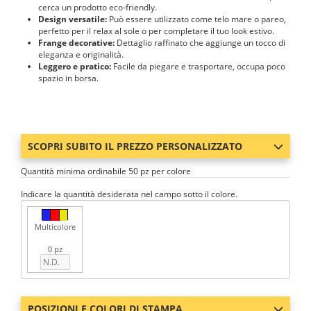
cerca un prodotto eco-friendly.
Design versatile:
Può essere utilizzato come telo mare o pareo,
perfetto per il relax al sole o per completare il tuo look estivo.
Frange decorative:
Dettaglio raffinato che aggiunge un tocco di
eleganza e originalità.
Leggero e pratico:
Facile da piegare e trasportare, occupa poco
spazio in borsa.
SCOPRI SUBITO IL PREZZO PERSONALIZZATO
Quantità minima ordinabile 50 pz per colore
Indicare la quantità desiderata nel campo sotto il colore.
Multicolore
0 pz
POSIZIONI E COLORI DI STAMPA