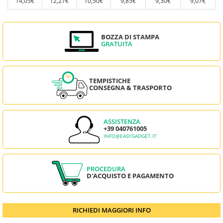
14,05€
12,27€
10,50€
9,85€
9,30€
9,07€
BOZZA DI STAMPA
GRATUITA
TEMPISTICHE
CONSEGNA & TRASPORTO
ASSISTENZA
+39 040761005
INFO@EASYGADGET.IT
PROCEDURA
D'ACQUISTO E PAGAMENTO
RICHIEDI MAGGIORI INFO