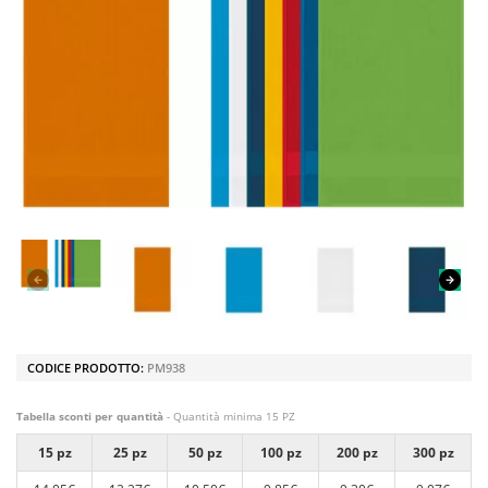
CODICE PRODOTTO:
PM938
Tabella sconti per quantità
- Quantità minima 15 PZ
15 pz
25 pz
50 pz
100 pz
200 pz
300 pz