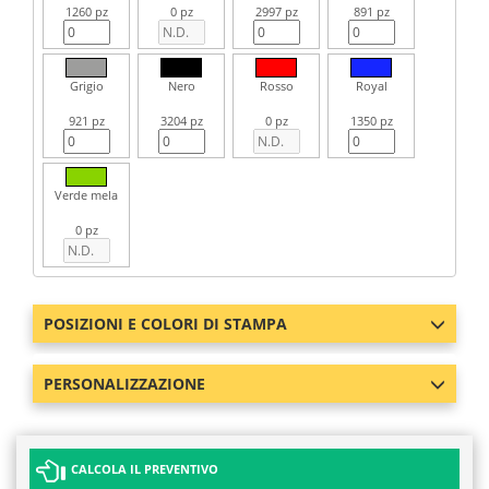
1260 pz
0 pz
2997 pz
891 pz
Grigio
Nero
Rosso
Royal
921 pz
3204 pz
0 pz
1350 pz
Verde mela
0 pz
POSIZIONI E COLORI DI STAMPA
PERSONALIZZAZIONE
CALCOLA IL PREVENTIVO