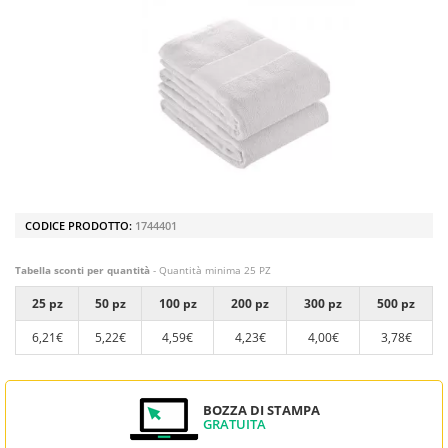
CODICE PRODOTTO:
1744401
Tabella sconti per quantità
- Quantità minima 25 PZ
25 pz
50 pz
100 pz
200 pz
300 pz
500 pz
6,21€
5,22€
4,59€
4,23€
4,00€
3,78€
BOZZA DI STAMPA
GRATUITA