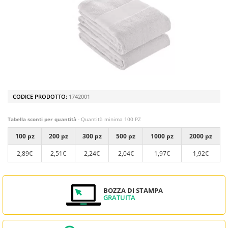
CODICE PRODOTTO:
1742001
Tabella sconti per quantità
- Quantità minima 100 PZ
100 pz
200 pz
300 pz
500 pz
1000 pz
2000 pz
2,89€
2,51€
2,24€
2,04€
1,97€
1,92€
BOZZA DI STAMPA
GRATUITA