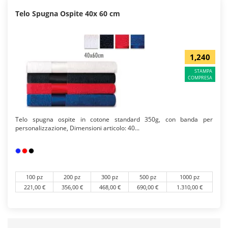
Telo Spugna Ospite 40x 60 cm
1,240
STAMPA
COMPRESA
Telo spugna ospite in cotone standard 350g, con banda per
personalizzazione, Dimensioni articolo: 40...
100 pz
200 pz
300 pz
500 pz
1000 pz
221,00 €
356,00 €
468,00 €
690,00 €
1.310,00 €