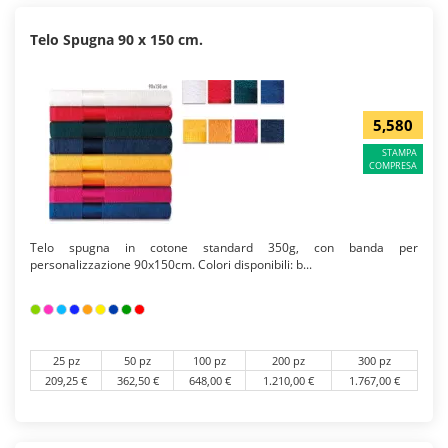
Telo Spugna 90 x 150 cm.
5,580
STAMPA
COMPRESA
Telo spugna in cotone standard 350g, con banda per
personalizzazione 90x150cm. Colori disponibili: b...
25 pz
50 pz
100 pz
200 pz
300 pz
209,25 €
362,50 €
648,00 €
1.210,00 €
1.767,00 €