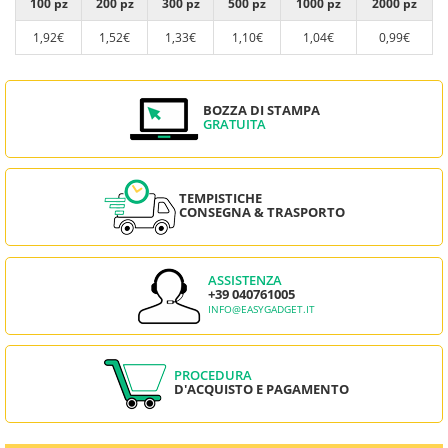
100 pz
200 pz
300 pz
500 pz
1000 pz
2000 pz
1,92€
1,52€
1,33€
1,10€
1,04€
0,99€
BOZZA DI STAMPA
GRATUITA
TEMPISTICHE
CONSEGNA & TRASPORTO
ASSISTENZA
+39 040761005
INFO@EASYGADGET.IT
PROCEDURA
D'ACQUISTO E PAGAMENTO