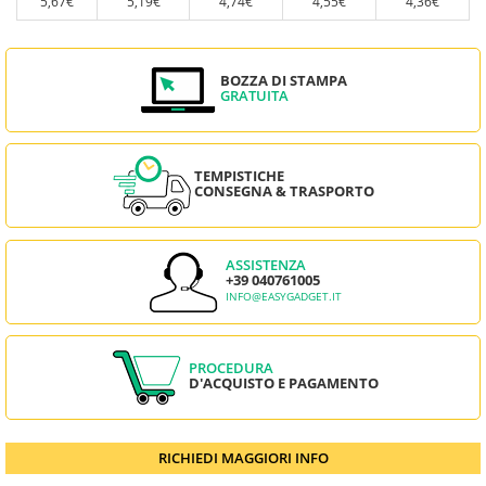
5,67€
5,19€
4,74€
4,55€
4,36€
BOZZA DI STAMPA
GRATUITA
TEMPISTICHE
CONSEGNA & TRASPORTO
ASSISTENZA
+39 040761005
INFO@EASYGADGET.IT
PROCEDURA
D'ACQUISTO E PAGAMENTO
RICHIEDI MAGGIORI INFO