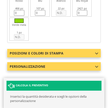
Rosso
Blu
Arancio
Blu Royal
466 pz
107 pz
22 pz
2421 pz
Verde mela
1 pz
POSIZIONI E COLORI DI STAMPA
PERSONALIZZAZIONE
CALCOLA IL PREVENTIVO
Inserisci la quantità desiderata e scegli le opzioni della
personalizzazione