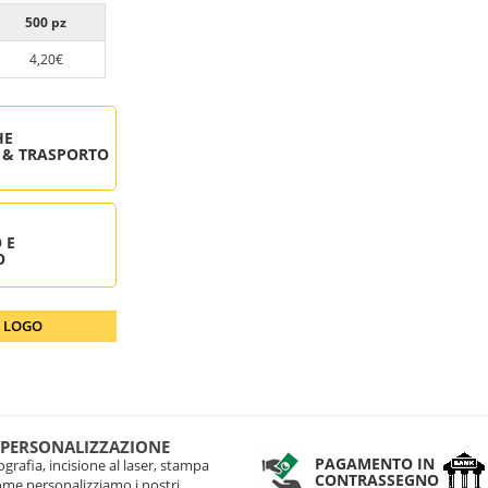
500 pz
4,20€
HE
 & TRASPORTO
 E
O
O LOGO
 PERSONALIZZAZIONE
PAGAMENTO IN
grafia, incisione al laser, stampa
CONTRASSEGNO
come personalizziamo i nostri