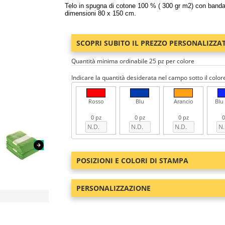
Telo in spugna di cotone 100 % ( 300 gr m2) con banda 
dimensioni 80 x 150 cm.
SCOPRI SUBITO IL PREZZO PERSONALIZZA
Quantità minima ordinabile 25 pz per colore
Indicare la quantità desiderata nel campo sotto il color
Rosso
Blu
Arancio
Blu
0 pz
0 pz
0 pz
0
POSIZIONI E COLORI DI STAMPA
PERSONALIZZAZIONE