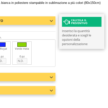
bianca in poliestere stampabile in sublimazione a più colori (80x150cm)
TO
CALCOLA IL
PREVENTIVO
Inserisci la quantità
desiderata e scegli le
e.
opzioni della
personalizzazione
 Royal
Verde mela
 pz
0 pz