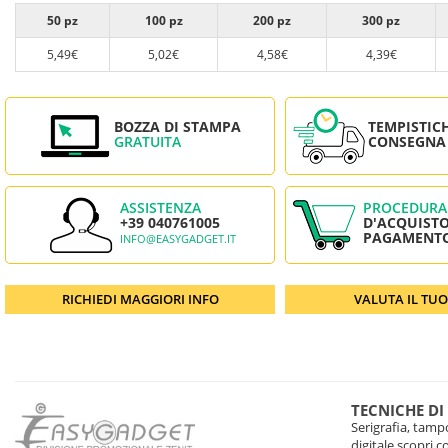
50 pz
100 pz
200 pz
300 pz
5,49€
5,02€
4,58€
4,39€
BOZZA DI STAMPA
TEMPISTIC
GRATUITA
CONSEGNA
ASSISTENZA
PROCEDURA
+39 040761005
D'ACQUISTO
PAGAMENT
INFO@EASYGADGET.IT
RICHIEDI MAGGIORI INFO
VALUTA IL TU
TECNICHE DI
Serigrafia, tampo
digitale scopri 