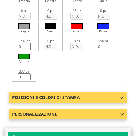
Arancio
Celeste
Bianco
Giallo
0 pz
0 pz
13 pz
0 pz
Grigio
Nero
Rosso
Royal
1707 pz
0 pz
0 pz
290 pz
Verde
337 pz
POSIZIONI E COLORI DI STAMPA
PERSONALIZZAZIONE