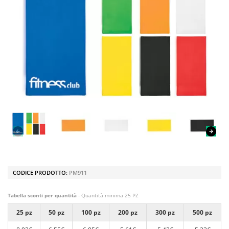
CODICE PRODOTTO:
PM911
Tabella sconti per quantità
- Quantità minima 25 PZ
25 pz
50 pz
100 pz
200 pz
300 pz
500 pz