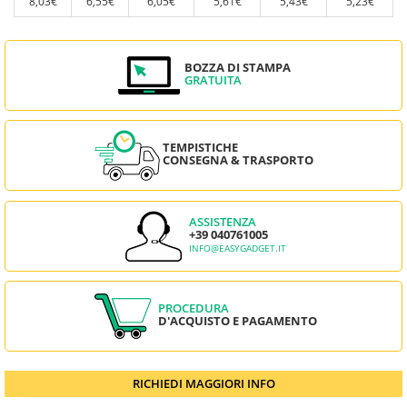
8,03€
6,55€
6,05€
5,61€
5,43€
5,23€
BOZZA DI STAMPA
GRATUITA
TEMPISTICHE
CONSEGNA & TRASPORTO
ASSISTENZA
+39 040761005
INFO@EASYGADGET.IT
PROCEDURA
D'ACQUISTO E PAGAMENTO
RICHIEDI MAGGIORI INFO