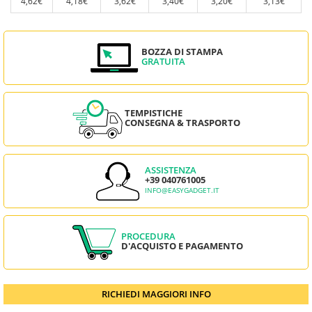
4,62€
4,18€
3,62€
3,40€
3,20€
3,13€
BOZZA DI STAMPA
GRATUITA
TEMPISTICHE
CONSEGNA & TRASPORTO
ASSISTENZA
+39 040761005
INFO@EASYGADGET.IT
PROCEDURA
D'ACQUISTO E PAGAMENTO
RICHIEDI MAGGIORI INFO