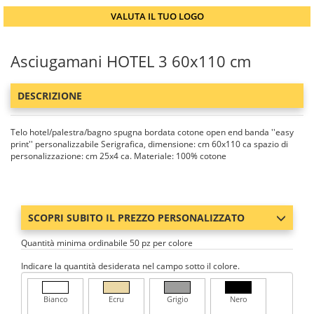
VALUTA IL TUO LOGO
Asciugamani HOTEL 3 60x110 cm
DESCRIZIONE
Telo hotel/palestra/bagno spugna bordata cotone open end banda ''easy
print'' personalizzabile Serigrafica, dimensione: cm 60x110 ca spazio di
personalizzazione: cm 25x4 ca. Materiale: 100% cotone
SCOPRI SUBITO IL PREZZO PERSONALIZZATO
Quantità minima ordinabile 50 pz per colore
Indicare la quantità desiderata nel campo sotto il colore.
Bianco
Ecru
Grigio
Nero