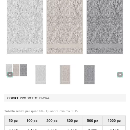
CODICE PRODOTTO:
PM944
Tabella sconti per quantità
- Quantità minima 50 PZ
50 pz
100 pz
200 pz
300 pz
500 pz
1000 pz