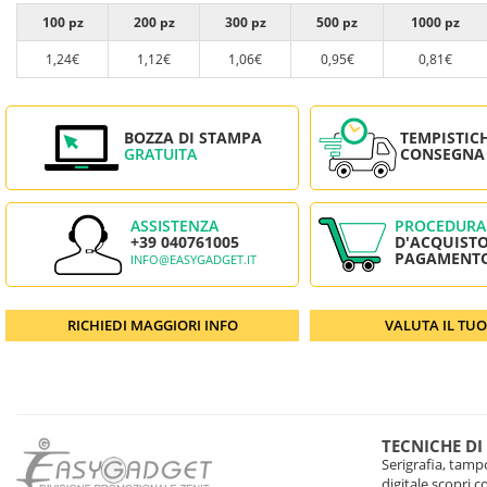
100 pz
200 pz
300 pz
500 pz
1000 pz
1,24€
1,12€
1,06€
0,95€
0,81€
BOZZA DI STAMPA
TEMPISTIC
GRATUITA
CONSEGNA
ASSISTENZA
PROCEDURA
+39 040761005
D'ACQUISTO
PAGAMENT
INFO@EASYGADGET.IT
RICHIEDI MAGGIORI INFO
VALUTA IL TU
TECNICHE DI
Serigrafia, tampo
digitale scopri 