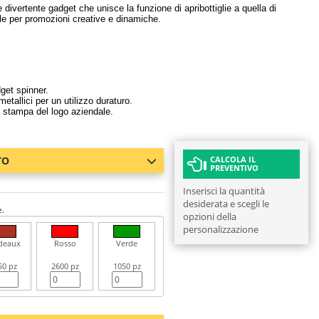
e divertente gadget che unisce la funzione di apribottiglie a quella di
le per promozioni creative e dinamiche.
dget spinner.
metallici per un utilizzo duraturo.
r stampa del logo aziendale.
TO
CALCOLA IL
PREVENTIVO
Inserisci la quantità
desiderata e scegli le
e.
opzioni della
personalizzazione
deaux
Rosso
Verde
50 pz
2600 pz
1050 pz