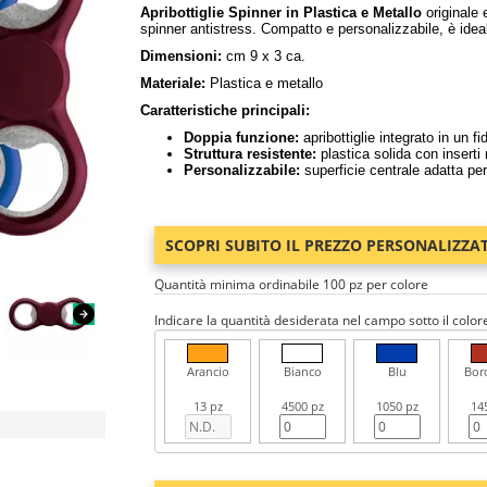
Apribottiglie Spinner in Plastica e Metallo
originale 
spinner antistress. Compatto e personalizzabile, è idea
Dimensioni:
cm 9 x 3 ca.
Materiale:
Plastica e metallo
Caratteristiche principali:
Doppia funzione:
apribottiglie integrato in un fi
Struttura resistente:
plastica solida con inserti 
Personalizzabile:
superficie centrale adatta pe
SCOPRI SUBITO IL PREZZO PERSONALIZZA
Quantità minima ordinabile 100 pz per colore
Indicare la quantità desiderata nel campo sotto il color
Arancio
Bianco
Blu
Bor
13 pz
4500 pz
1050 pz
14