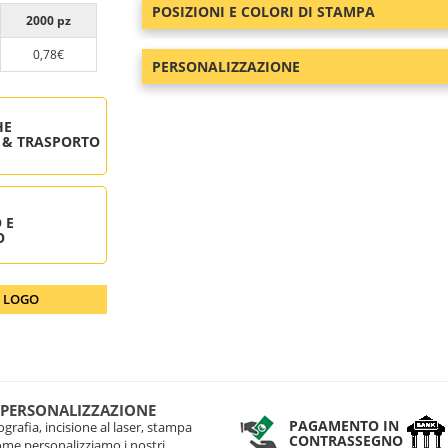
POSIZIONI E COLORI DI STAMPA
2000 pz
0,78€
PERSONALIZZAZIONE
HE
 & TRASPORTO
 E
O
O LOGO
 PERSONALIZZAZIONE
PAGAMENTO IN
grafia, incisione al laser, stampa
CONTRASSEGNO
come personalizziamo i nostri