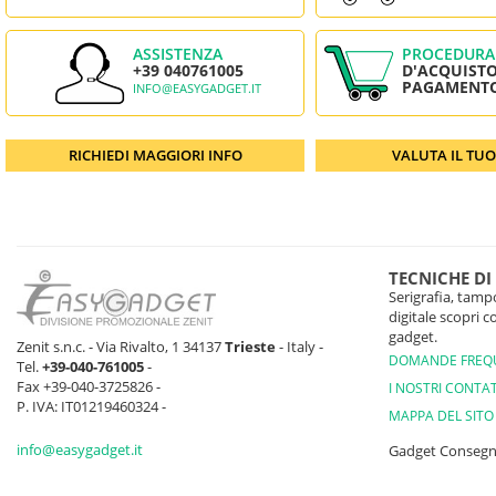
ASSISTENZA
PROCEDURA
+39 040761005
D'ACQUISTO
PAGAMENT
INFO@EASYGADGET.IT
RICHIEDI MAGGIORI INFO
VALUTA IL TU
TECNICHE DI
Serigrafia, tampo
digitale scopri 
gadget.
Zenit s.n.c. - Via Rivalto, 1 34137
Trieste
- Italy -
DOMANDE FREQ
Tel.
+39-040-761005
-
Fax +39-040-3725826 -
I NOSTRI CONTAT
P. IVA: IT01219460324 -
MAPPA DEL SITO
info@easygadget.it
Gadget Conseg