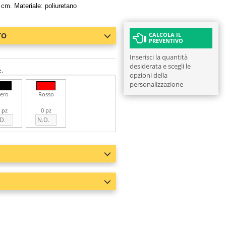
 cm. Materiale: poliuretano
TO
CALCOLA IL
PREVENTIVO
Inserisci la quantità
desiderata e scegli le
e.
opzioni della
personalizzazione
ero
Rosso
 pz
0 pz