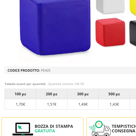
CODICE PRODOTTO:
PE425
Tabella sconti per quantità
- Quantità minima 100 PZ
100 pz
200 pz
300 pz
500 pz
1,70€
1,57€
1,49€
1,43€
BOZZA DI STAMPA
TEMPISTIC
GRATUITA
CONSEGNA