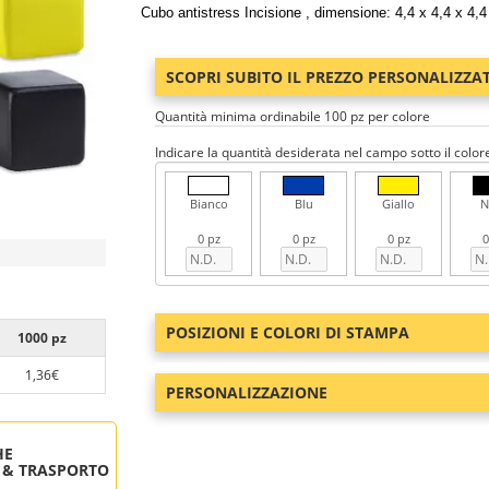
Cubo antistress Incisione , dimensione: 4,4 x 4,4 x 4,4
SCOPRI SUBITO IL PREZZO PERSONALIZZA
Quantità minima ordinabile 100 pz per colore
Indicare la quantità desiderata nel campo sotto il color
Bianco
Blu
Giallo
N
0 pz
0 pz
0 pz
0
POSIZIONI E COLORI DI STAMPA
1000 pz
1,36€
PERSONALIZZAZIONE
HE
 & TRASPORTO