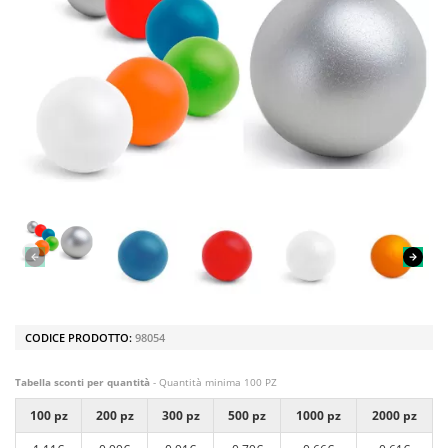
CODICE PRODOTTO:
98054
Tabella sconti per quantità
- Quantità minima 100 PZ
100 pz
200 pz
300 pz
500 pz
1000 pz
2000 pz