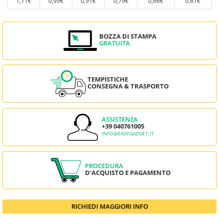
1,11€
0,99€
0,91€
0,79€
0,66€
0,61€
BOZZA DI STAMPA
GRATUITA
TEMPISTICHE
CONSEGNA & TRASPORTO
ASSISTENZA
+39 040761005
INFO@EASYGADGET.IT
PROCEDURA
D'ACQUISTO E PAGAMENTO
RICHIEDI MAGGIORI INFO