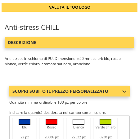
VALUTA IL TUO LOGO
Anti-stress CHILL
DESCRIZIONE
Anti-stress in schiuma di PU. Dimensione: ø50 mm colori: blu, rosso,
bianco, verde chiaro, cromato satinato, arancione
SCOPRI SUBITO IL PREZZO PERSONALIZZATO
Quantità minima ordinabile 100 pz per colore
Indicare la quantità desiderata nel campo sotto il colore.
Blu
Rosso
Bianco
Verde chiaro
22 pz
28006 pz
22532 pz
8230 pz