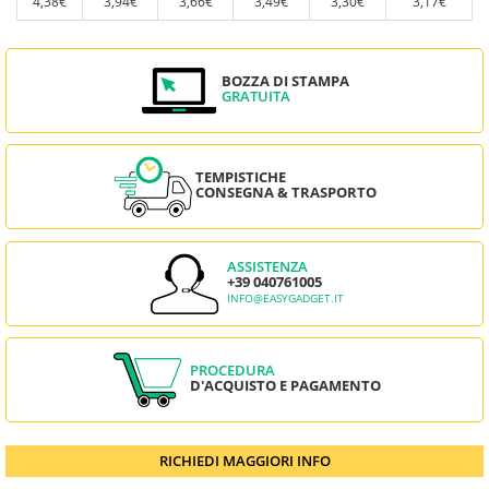
4,38€
3,94€
3,66€
3,49€
3,30€
3,17€
BOZZA DI STAMPA
GRATUITA
TEMPISTICHE
CONSEGNA & TRASPORTO
ASSISTENZA
+39 040761005
INFO@EASYGADGET.IT
PROCEDURA
D'ACQUISTO E PAGAMENTO
RICHIEDI MAGGIORI INFO