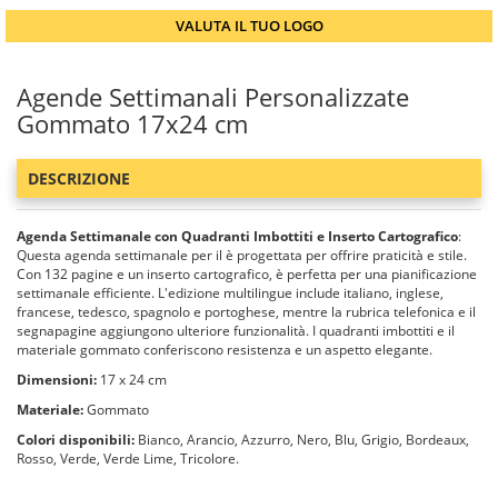
VALUTA IL TUO LOGO
Agende Settimanali Personalizzate
Gommato 17x24 cm
DESCRIZIONE
Agenda Settimanale con Quadranti Imbottiti e Inserto Cartografico
:
Questa agenda settimanale per il è progettata per offrire praticità e stile.
Con 132 pagine e un inserto cartografico, è perfetta per una pianificazione
settimanale efficiente. L'edizione multilingue include italiano, inglese,
francese, tedesco, spagnolo e portoghese, mentre la rubrica telefonica e il
segnapagine aggiungono ulteriore funzionalità. I quadranti imbottiti e il
materiale gommato conferiscono resistenza e un aspetto elegante.
Dimensioni:
17 x 24 cm
Materiale:
Gommato
Colori disponibili:
Bianco, Arancio, Azzurro, Nero, Blu, Grigio, Bordeaux,
Rosso, Verde, Verde Lime, Tricolore.