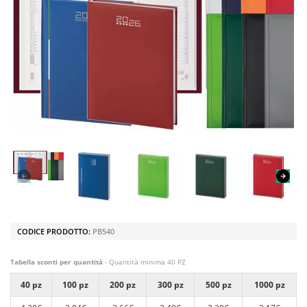
CODICE PRODOTTO:
PB540
Tabella sconti per quantità
- Quantità minima 40 PZ
40 pz
100 pz
200 pz
300 pz
500 pz
1000 pz