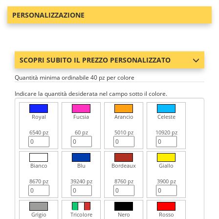
PERSONALIZZAZIONE
SCOPRI SUBITO IL PREZZO PERSONALIZZATO
Quantità minima ordinabile 40 pz per colore
Indicare la quantità desiderata nel campo sotto il colore.
Royal
Fucsia
Arancio
Celeste
6540 pz
60 pz
5010 pz
10920 pz
Bianco
Blu
Bordeaux
Giallo
8670 pz
39240 pz
8760 pz
3900 pz
Grigio
Tricolore
Nero
Rosso