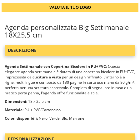
VALUTA IL TUO LOGO
Agenda personalizzata Big Settimanale
18X25,5 cm
DESCRIZIONE
Agenda Settimanale con Copertina Bicolore in PU+PVC
: Questa
elegante agenda settimanale è dotata di una copertina bicolore in PU+PVC,
impreziosita da
cuciture a vista
per un design raffinato. L'interno è a
righe, multilingue e composto da 130 pagine in carta uso mano da 80 g/m²,
perfetta per una scrittura scorrevole. Completa di segnalibro in raso e un
pratico porta penna, l'agenda offre funzionalità e stile.
Dimensioni:
18 x 25,5 cm
Materiale:
PU + PVC/Cartoncino
Colori disponibili:
Nero, Verde, Blu, Marrone
PERSONALIZZAZIONE