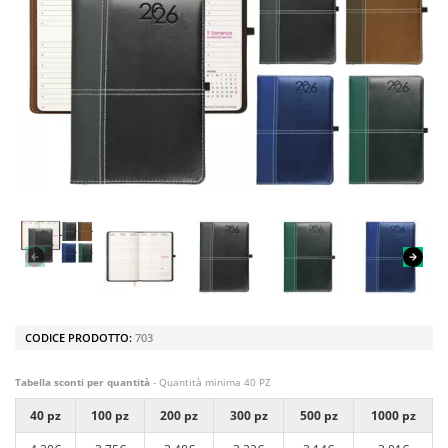
CODICE PRODOTTO:
703
Tabella sconti per quantità
- Quantità minima 40 PZ
40 pz
100 pz
200 pz
300 pz
500 pz
1000 pz