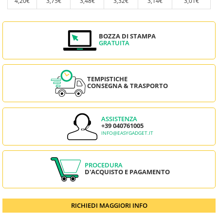
4,20€
3,75€
3,48€
3,32€
3,14€
3,01€
BOZZA DI STAMPA
GRATUITA
TEMPISTICHE
CONSEGNA & TRASPORTO
ASSISTENZA
+39 040761005
INFO@EASYGADGET.IT
PROCEDURA
D'ACQUISTO E PAGAMENTO
RICHIEDI MAGGIORI INFO