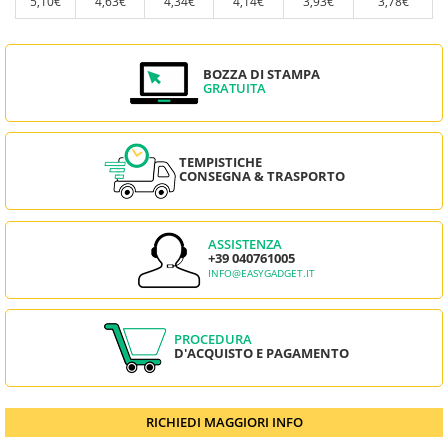
5,10€
4,63€
4,34€
4,14€
3,93€
3,78€
BOZZA DI STAMPA
GRATUITA
TEMPISTICHE
CONSEGNA & TRASPORTO
ASSISTENZA
+39 040761005
INFO@EASYGADGET.IT
PROCEDURA
D'ACQUISTO E PAGAMENTO
RICHIEDI MAGGIORI INFO