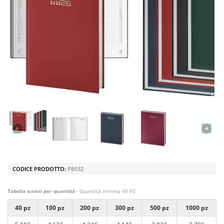
CODICE PRODOTTO:
PB532
Tabella sconti per quantità
- Quantità minima 40 PZ
40 pz
100 pz
200 pz
300 pz
500 pz
1000 pz