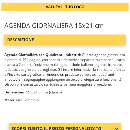
VALUTA IL TUO LOGO
AGENDA GIORNALIERA 15x21 cm
DESCRIZIONE
Agenda Giornaliera con Quadranti Imbottiti
: Questa agenda giornaliera
è dotata di 404 pagine, con sabato e domenica separati, stampate su carta
bianca a 2 colori. L'edizione multilingue include italiano, inglese, francese,
tedesco, spagnolo e portoghese. Gli inserti informativi, la rubrica telefonica
e l'inserto cartografico la rendono un prodotto completo. I quadranti
imbottiti e il segnapagine aggiungono un tocco di eleganza e funzionalità.
Disponibile con astuccio su richiesta per una maggiore protezione.
Dimensioni:
15 x 21 cm ca (chiuso)
Materiale:
Gommato
SCOPRI SUBITO IL PREZZO PERSONALIZZATO